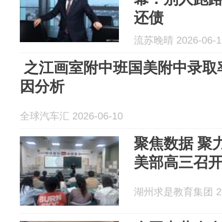
还债
流苏晚晴 2026-06-1
​ 之江画室附中班国美附中录
因分析
全球汽车汇 2026-06-10
聚焦数据 聚
美部高三召
湖州求是教育集团 202