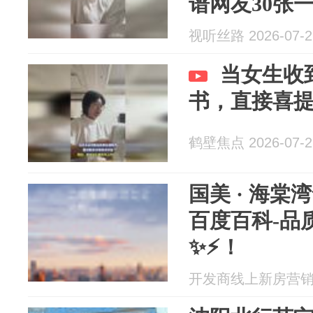
谱网友30张
视听丝路 2026-07-2
当女生收
书，直接喜提
鹤壁焦点 2026-07-2
国美 · 海棠
百度百科-品
✨⚡！
开发商线上新房营销中心