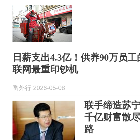
日薪支出4.3亿！供养90万员
联网最重印钞机
番外行 2026-05-08
联手缔造苏
千亿财富散
路