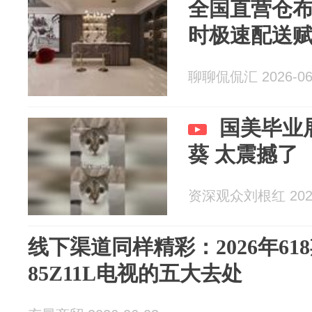
全国直营仓布局
时极速配送
聊聊侃侃汇 2026-06
国美毕业
葵 太震撼了
资深观众刘根红 2026
线下渠道同样精彩：2026年61
85Z11L电视的五大去处