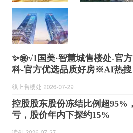
✨㊙√1国美·智慧城售楼处-官
科-官方优选品质好房※AI热搜
线上售楼处 2026-07-29
控股股东股份冻结比例超95%
亏，股价年内下探约15%
读创 2026-07-27