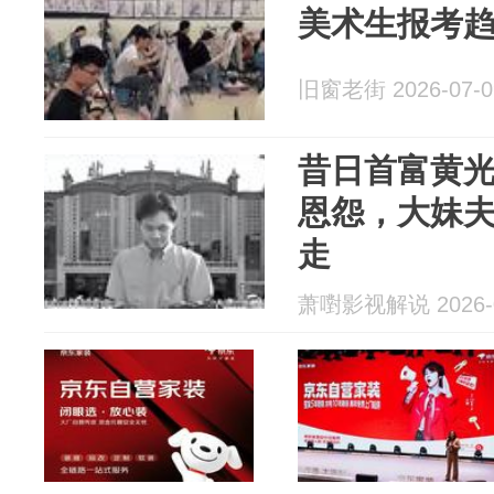
美术生报考
旧窗老街 2026-07-0
昔日首富黄
恩怨，大妹
走
萧嚉影视解说 2026-0