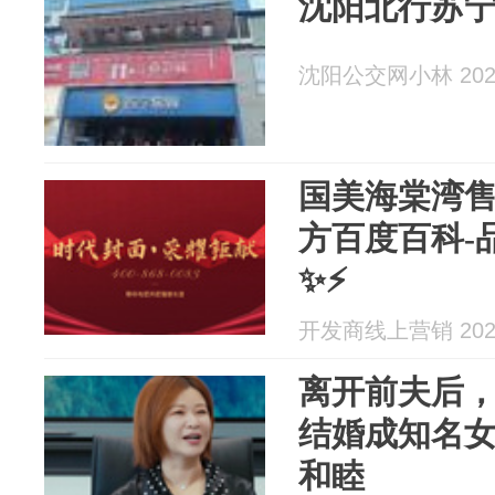
沈阳北行苏
沈阳公交网小林 2026
国美海棠湾售
方百度百科-
✨⚡
开发商线上营销 2026
离开前夫后，
结婚成知名女
和睦