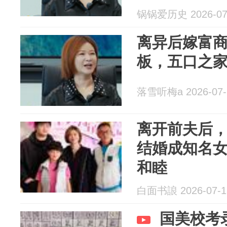
锅锅爱历史 2026-07
离异后嫁富
板，五口之
落雪听梅a 2026-07-
离开前夫后，
结婚成知名女
和睦
白面书誏 2026-07-1
国美校考录