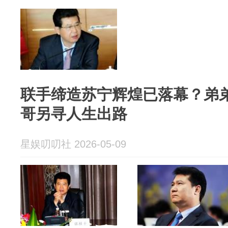
联手缔造苏宁辉煌已落幕？弟
哥另寻人生出路
星娱叨叨社 2026-05-09