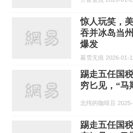
惊人玩笑，
吞并冰岛当
爆发
暮雪无痕 2026-01-1
踢走五任国
穷匕见，“马
北纬的咖啡豆 2025-0
踢走五任国