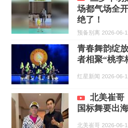
场都气场全
绝了！
预备别离 2026-06-1
青春舞韵绽
者相聚“桃李
红星新闻 2026-06-1
北美崔哥
国标舞要出
北美崔哥 2026-06-1