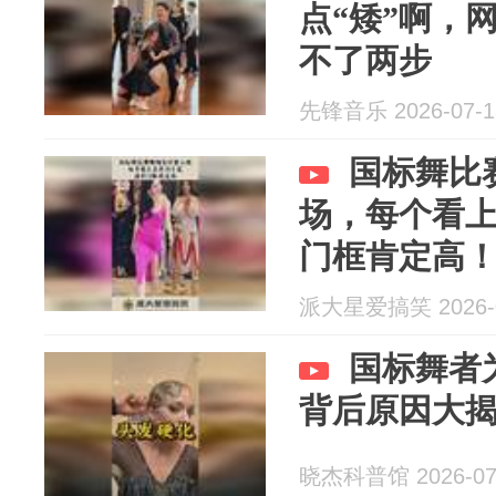
点“矮”啊，
不了两步
先锋音乐 2026-07-1
国标舞比
场，每个看
门框肯定高
派大星爱搞笑 2026-0
国标舞者
背后原因大
晓杰科普馆 2026-07