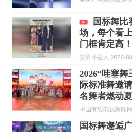
国标舞比
场，每个看
门框肯定高
笑界小达人 2026-08
2026“哇塞
际标准舞邀请
名舞者燃动
中国有线电视新闻网 20
国标舞邂逅广