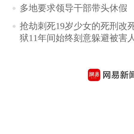
多地要求领导干部带头休假
抢劫刺死19岁少女的死刑改
狱11年间始终刻意躲避被害