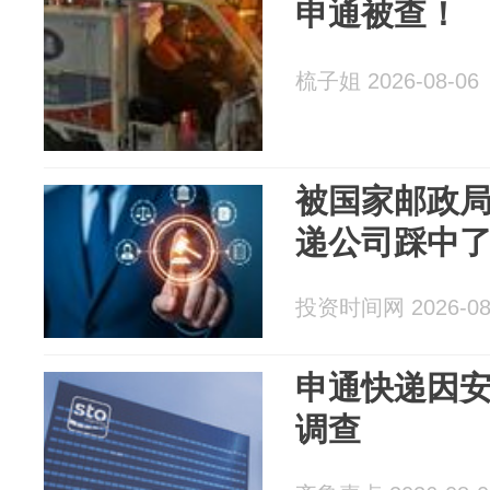
申通被查！
梳子姐 2026-08-06
被国家邮政
递公司踩中
投资时间网 2026-08
申通快递因
调查