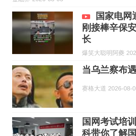
国家电网
刚接棒辛保
长
爆笑大聪明阿夔 2026
当乌兰察布遇见
赛格大道 2026-08-0
国网考试培
科带你了解