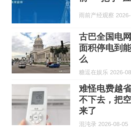
雨前产经观察 2026-0
古巴全国电
面积停电到
么
糖逗在娱乐 2026-08
难怪电费越
不下去，把
来了
混沌录 2026-08-05