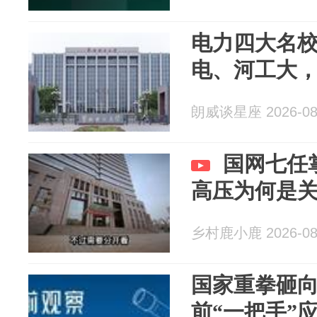
电力四大名
电、河工大
朗威谈星座 2026-08
国网七任
高压为何是
乡村鹿小鹿 2026-08
国家重拳砸
前“一把手”