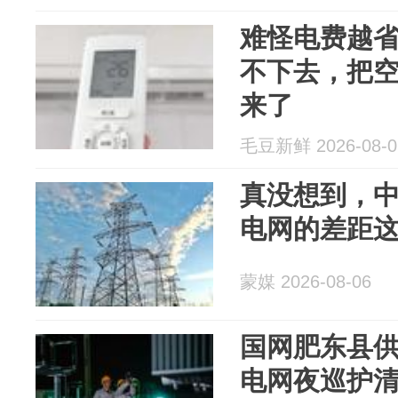
难怪电费越
不下去，把
来了
毛豆新鲜 2026-08-0
真没想到，
电网的差距
蒙媒 2026-08-06
国网肥东县
电网夜巡护