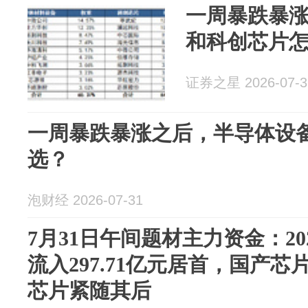
一周暴跌暴
和科创芯片
证券之星 2026-07-3
一周暴跌暴涨之后，半导体设
选？
泡财经 2026-07-31
7月31日午间题材主力资金：2
流入297.71亿元居首，国产芯
芯片紧随其后