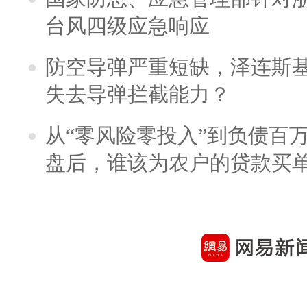
台风四级应急响应
防空导弹严重短缺，泽连斯
失去导弹拦截能力？
从“零风险零投入”到负债百
盘后，谁该为农户的贷款买