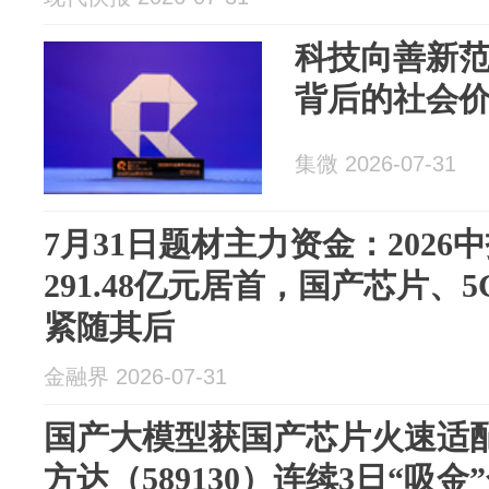
科技向善新
背后的社会
集微 2026-07-31
7月31日题材主力资金：202
291.48亿元居首，国产芯片、
紧随其后
金融界 2026-07-31
国产大模型获国产芯片火速适配
方达（589130）连续3日“吸金