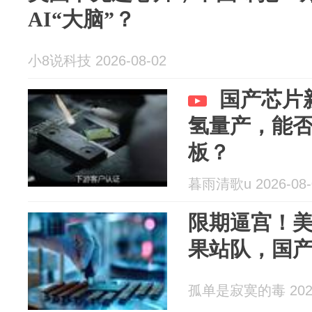
AI“大脑”？
小8说科技 2026-08-02
国产芯片
氢量产，能
板？
暮雨清歌u 2026-08-
限期逼宫！
果站队，国
孤单是寂寞的毒 2026