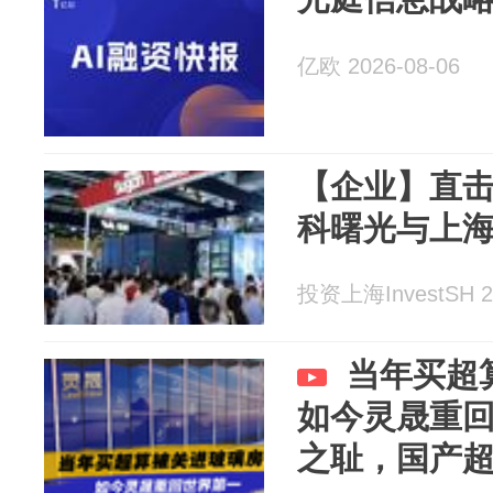
亿欧 2026-08-06
【企业】直
科曙光与上海
投资上海InvestSH 20
当年买超
如今灵晟重回
之耻，国产超算