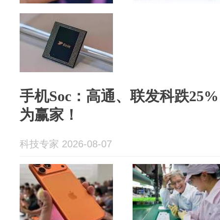
手机Soc：高通、联发科跌25
为赢家！
科技专家 2026-08-07