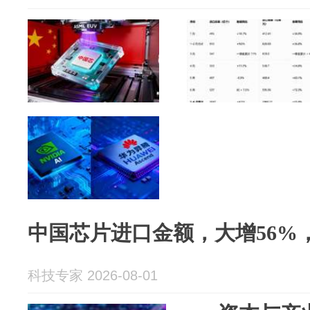
中国芯片进口金额，大增56%
科技专家 2026-08-01