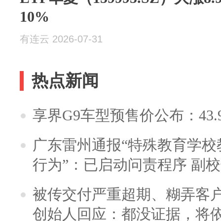
10%
有连云 2026-07-31
热点新闻
享界G9车型预售价公布：43.
广东雷州通报“特殊教育学校
行为”：已启动问责程序 副
被传交付严重超期、糊弄客
创始人回应：都没证据，将依