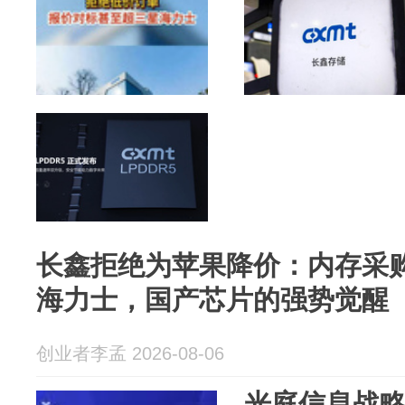
长鑫拒绝为苹果降价：内存采购
海力士，国产芯片的强势觉醒
创业者李孟 2026-08-06
光庭信息战