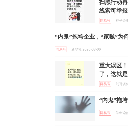
扫黑行动再
线索可举报
网易号
林子说事 
“内鬼”拖垮企业，“家贼”为
网易号
新华社 2026-08-06
重大误区！
了，这就是
网易号
刘哥谈体育
“内鬼”拖
网易号
学申论的谈