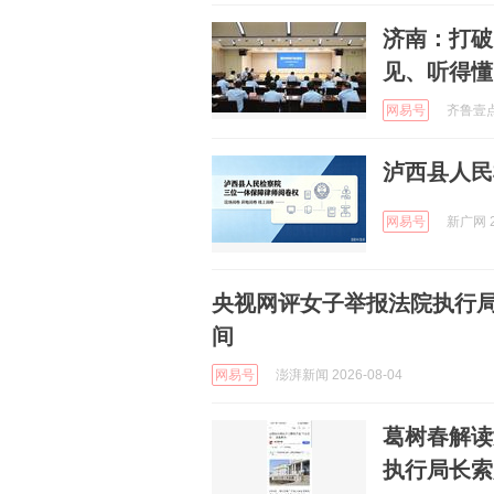
济南：打破
见、听得懂
网易号
齐鲁壹点 
泸西县人民
网易号
新广网 2
央视网评女子举报法院执行
间
网易号
澎湃新闻 2026-08-04
葛树春解读
执行局长索