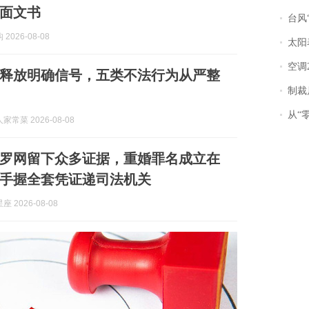
面文书
台风“
2026-08-08
太阳
空调
释放明确信号，五类不法行为从严整
制裁
从“零风
常菜 2026-08-08
罗网留下众多证据，重婚罪名成立在
手握全套凭证递司法机关
 2026-08-08