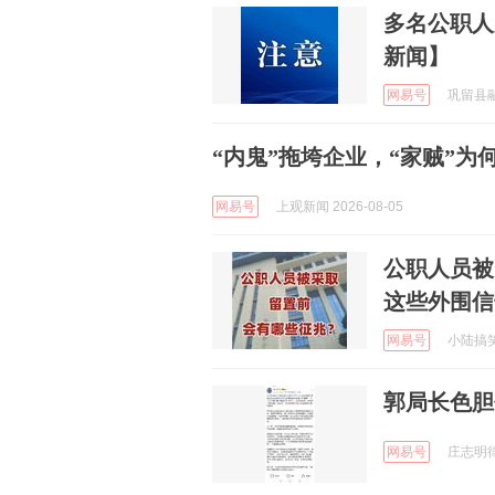
多名公职人
新闻】
网易号
巩留县融媒
“内鬼”拖垮企业，“家贼”为
网易号
上观新闻 2026-08-05
公职人员被
这些外围信
网易号
小陆搞笑日
郭局长色胆
网易号
庄志明律师