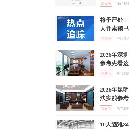
网易号
澳门都市报
将予严处！
人并索贿已
网易号
声情专递 
2026年
参考先看这
网易号
热气腾腾的
2026年
法实践参考
网易号
热气腾腾的
10人遇难