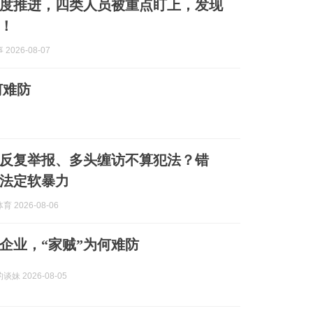
度推进，四类人员被重点盯上，发现
！
2026-08-07
何难防
反复举报、多头缠访不算犯法？错
法定软暴力
 2026-08-06
垮企业，“家贼”为何难防
妹 2026-08-05