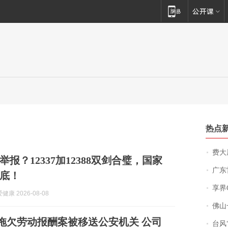
热点
费大厨
报？12337加12388双剑合璧，国家
广东雷州
底！
享界
康 2026-08-08
佛山一中学
：拖欠劳动报酬案被移送公安机关 公司
台风“