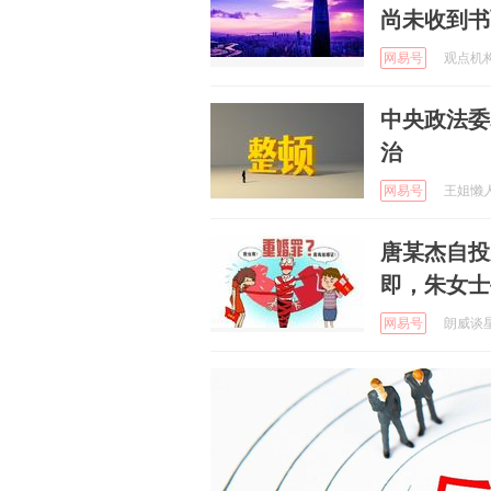
尚未收到书
网易号
观点机构 
中央政法委
治
网易号
王姐懒人家
唐某杰自投
即，朱女士
网易号
朗威谈星座