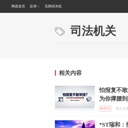
网易首页
应用
无障碍浏览
司法机关
相关内容
怕报复不敢举
为你撑腰到
网易号
荷兰豆爱健
*ST瑞和