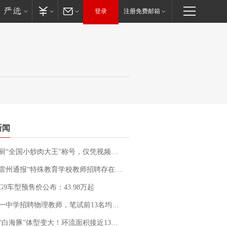
登录
注册免费邮箱
新闻
“全国小炒肉大王”称号，仅凭视频评出？中国烹饪协会回应
通报“特殊教育学校教师招聘存在违规行为”：已启动问责程序 副校长被停职
G9车型预售价公布：43.98万起
招聘物理教师，笔试前13名均遭淘汰？教育局：已叫停招聘，成立调查组全面核查
白海豚”体型变大！环流面积接近13个浙江那么大