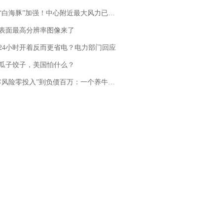
白海豚”加强！中心附近最大风力已达15级 最新研判
表面最高分辨率图像来了
24小时开着反而更省电？电力部门回应
瓜子饺子，美国怕什么？
险零投入”到负债百万：一个养牛项目崩盘后，谁该为农户的贷款买单丨红星调查