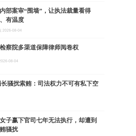
内部案审“围墙”，让执法裁量看得
、有温度
2026-08-04
检察院多渠道保障律师阅卷权
026-08-04
局长骚扰索贿：司法权力不可有私下空
女子赢下官司七年无法执行，却遭到
贿骚扰