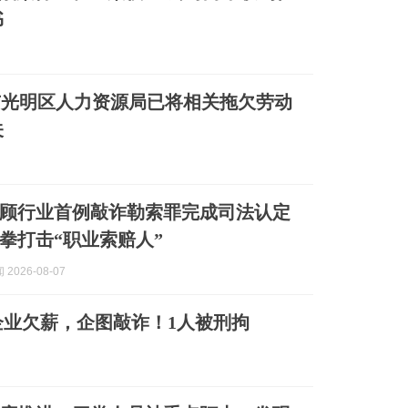
书
)：深圳市光明区人力资源局已将相关拖欠劳动
关
顾行业首例敲诈勒索罪完成司法认定
拳打击“职业索赔人”
2026-08-07
业欠薪，企图敲诈！1人被刑拘