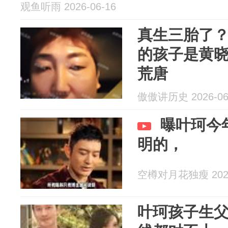
观鱼听雨 2026-06-16
真生三胎了
的孩子是黄
荒唐
傲傲讲历史 2026-06
曝叶珂今
明的，
空樽对月花独瘦 2026
叶珂孩子生