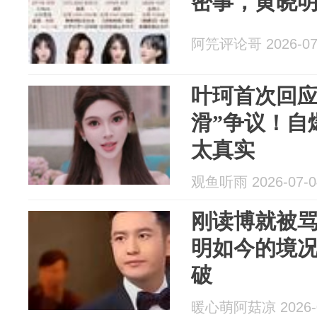
密事，黄晓
阿笎评论哥 2026-07
叶珂首次回应
滑”争议！自
太真实
观鱼听雨 2026-07-0
刚读博就被骂
明如今的境
破
暖心萌阿菇凉 2026-0