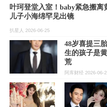
叶珂登堂入室！baby紧急搬
儿子小海绵罕见出镜
扒星人 2026-06-25
48岁喜提三
生的孩子是黄
荒
阿库财经 2026-06-2