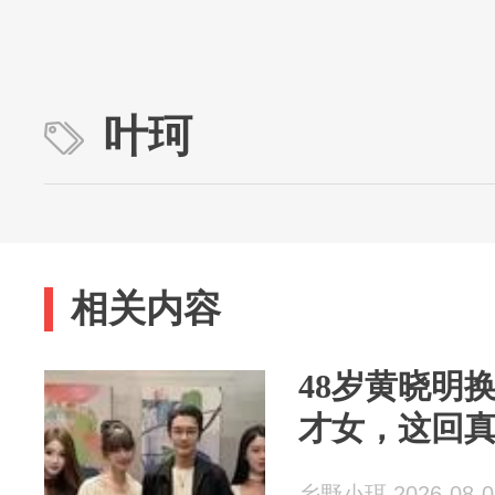
叶珂
相关内容
48岁黄晓明
才女，这回
乡野小珥 2026-08-0