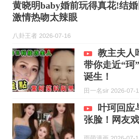
黄晓明baby婚前玩得真花!结
激情热吻太辣眼
八卦王者 2026-07-16
教主夫人
带你走近“珂
诞生！
田一名sir 2026-07-1
叶珂回应
张脸！网友
雨萌漫画 2026-07-1