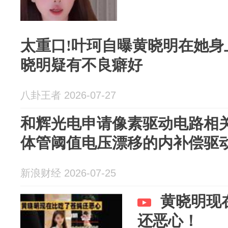
太重口!叶珂自曝黄晓明在她身
晓明疑有不良癖好
八卦王者 2026-07-27
和辉光电申请像素驱动电路相
体管阈值电压漂移的内补偿驱
新浪财经 2026-07-25
黄晓明现
还恶心！