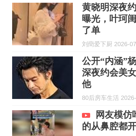
黄晓明深夜
曝光，叶珂
了单
刘蕳爱下厨 2026-07
公开“内涵”
深夜约会美
他
80后房车生活 2026-
网友模仿
的从鼻腔都