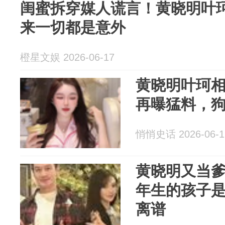
闺蜜拆穿媒人谎言！黄晓明叶
来一切都是意外
橙星文娱 2026-06-17
黄晓明叶珂
再曝猛料，
悄悄史话 2026-06-1
黄晓明又当
年生的孩子
离谱