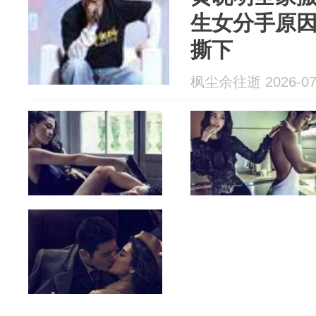
生女分手原
撕下
枫尘余往逝 2026-07