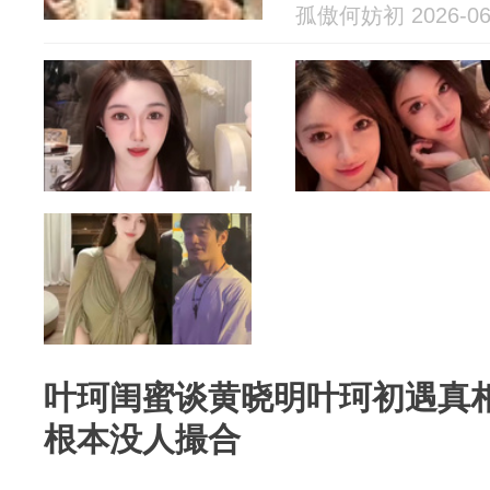
孤傲何妨初 2026-06
叶珂闺蜜谈黄晓明叶珂初遇真
根本没人撮合