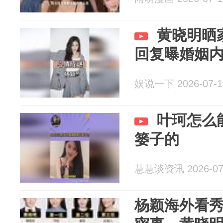
黄晓明晒
回复曝婚姻
娱说一下 2026-07-1
叶珂怎么
篓子的
慧慧谈资讯 2026-07
杨颖海外看