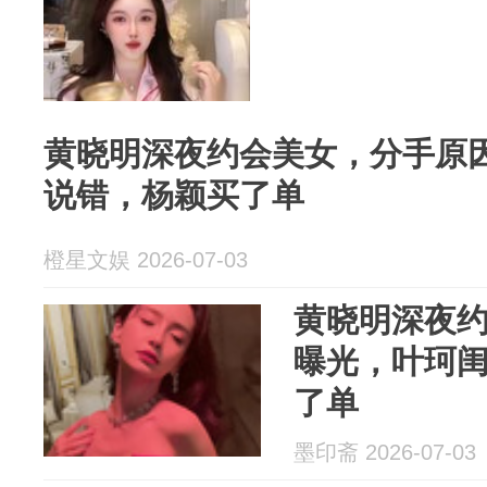
黄晓明深夜约会美女，分手原
说错，杨颖买了单
橙星文娱 2026-07-03
黄晓明深夜
曝光，叶珂
了单
墨印斋 2026-07-03