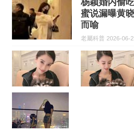
杨颖婚内偷
蜜说漏曝黄
而喻
老屬科普 2026-06-2