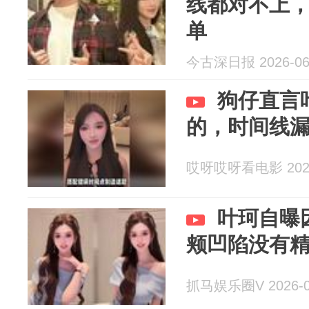
线都对不上
单
今古深日报 2026-06
狗仔直言
的，时间线
哎呀哎呀看电影 2026
叶珂自曝
颊凹陷没有
抓马娱乐圈V 2026-0