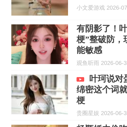
小文爱游戏 2026-07
有阴影了！叶
梗”整破防，
能敏感
观鱼听雨 2026-06-3
叶珂说对
绵密这个词
梗
贵圈星娱 2026-06-3