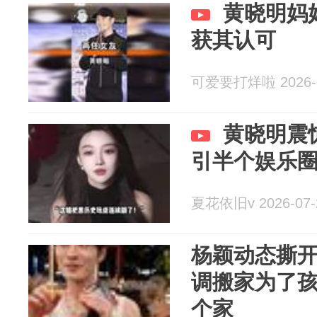
黄晓明妈
获其认可
可爱要打烊啦 2026-0
黄晓明震
引半个娱乐
夏花依旧v 2026-07-
杨颖动态撕
调搬家为了
个家