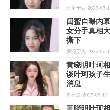
日落于西 2026-06-1
闺蜜自曝内
女分手真相
撕下
探源历史 2026-06-1
黄晓明叶珂
谈叶珂孩子
消息
史行途 2026-06-17
黄晓明叶珂