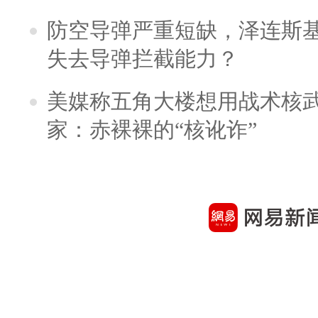
防空导弹严重短缺，泽连斯
失去导弹拦截能力？
美媒称五角大楼想用战术核
家：赤裸裸的“核讹诈”