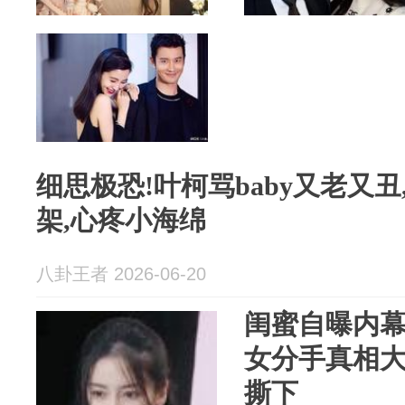
细思极恐!叶柯骂baby又老又
架,心疼小海绵
八卦王者 2026-06-20
闺蜜自曝内
女分手真相
撕下