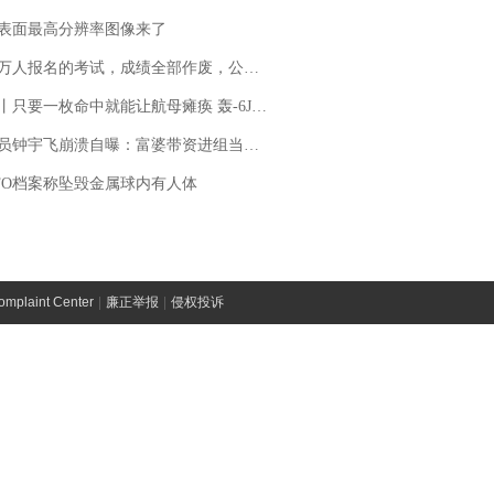
表面最高分辨率图像来了
万人报名的考试，成绩全部作废，公平么？
只要一枚命中就能让航母瘫痪 轰-6J实力有多强？
崩溃自曝：富婆带资进组当女主角，50多集短剧强加60余场吻戏......不敢得罪只能强忍
FO档案称坠毁金属球内有人体
laint Center
|
廉正举报
|
侵权投诉