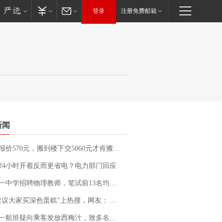
登录
注册免费邮箱
新闻
价570元，搬到楼下交5060元才肯搬上楼！女子傻眼了……
24小时开着反而更省电？电力部门回应
招聘物理教师，笔试前13名均遭淘汰？教育局：已叫停招聘，成立调查组全面核查
建议大家买深色蛋糕”上热搜，网友：天塌了！
客发放西梅汁，致多名乘客在飞行途中排队上厕所！乘客：机上100多人只有2个厕所；客服回应：并非每架飞机都会发放西梅汁