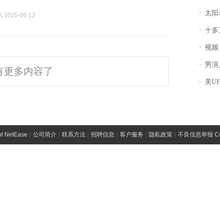
太阳
2025-08-12
十多
视频丨
男演员钟宇飞
有更多内容了
美U
t NetEase
|
公司简介
|
联系方法
|
招聘信息
|
客户服务
|
隐私政策
|
不良信息举报 Comp