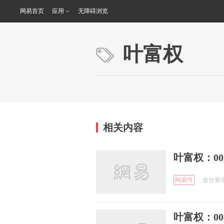
网易首页
应用
无障碍浏览
叶富权
相关内容
叶富权：0
网易号
金台资讯 
叶富权：0