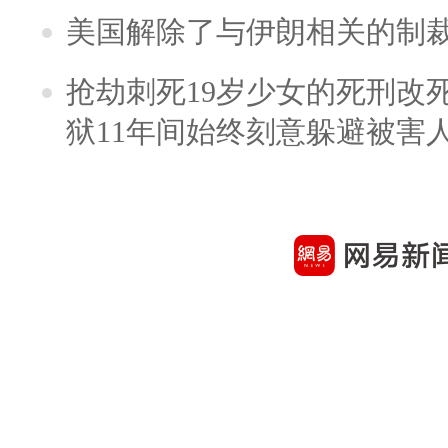
美国解除了与伊朗相关的制
抢劫刺死19岁少女的死刑改
狱11年间始终刻意躲避被害