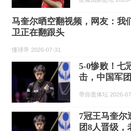
马奎尔晒空翻视频，网友：我
卫正在翻跟头
懂球帝 2026-07-31
5-0惨败！七
击，中国军团
带你逛体坛 2026-07
7冠王马奎尔
团8人晋级，