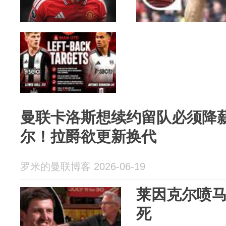
曼联卡洛斯想续约留队必须降
尔！拉爵欲更新换代
罗米的曼联博客 2026-06-19
莱因克尔喷
死