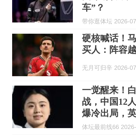
车”？
带你逛体坛 2026-07
硬核喊话！
买人：阵容
无月可归辛 2026-07
一觉醒来！
战，中国12
爆冷出局，英
体坛最前线66 2026-