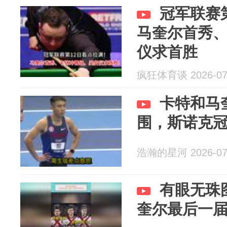
冠军联赛
马奎尔首秀
仪求首胜
疯狂体育谈 2026-07
卡特和马
围，斯诺克
浩瀚的星河 2026-07
有眼无珠
奎尔最后一