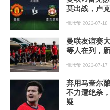
莫出战，卢克
懂球帝 2026-07-18
曼联友谊赛
等人在列，
懂球帝 2026-07-17
弃用马奎尔
不力遭绝杀
疑