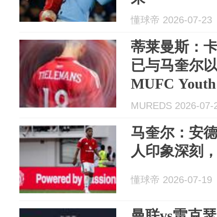
懂球帝 2026-07-23
蒂莱曼斯：
已与马奎尔
MUFC Yo
下2名青训球
MUREDS 2026-07-
马奎尔：安
人印象深刻
懂球帝 2026-07-19
曼联vs雷克