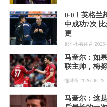
0-0！英格兰
中成功7次 比
更
郝小小看体育 2026-0
马奎尔：如
联主帅，梅
懂球帝 2026-06-23
马奎尔：这