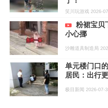
了！
笑川玩游戏 2026-07
粉裙宝贝
小心挪
沙雕道具制造局 2026
单元楼门口
居民：出行
极目新闻 2026-07-3