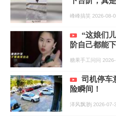
下台阶，真
峰峰搞笑 2026-08-0
“这娘们
阶自己都能下
糖果手工问问 2026-0
司机停车
险瞬间！
泽风飘渺j 2026-07-