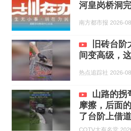
河皇岗桥洞
南方都市报 2026-08
旧砖台阶
间变高级，
热点追踪社 2026-08
山路的拐
摩擦，后面
了台阶上借
CQTV大有名堂 2026