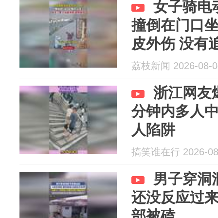
女子骑电
撞倒在门口
皮外伤 没有
荔枝新闻 2026-08-0
浙江网友
分钟内多人
人陷阱
搞笑谁在行 2026-08
男子穿洞
还没反应过
部被磕