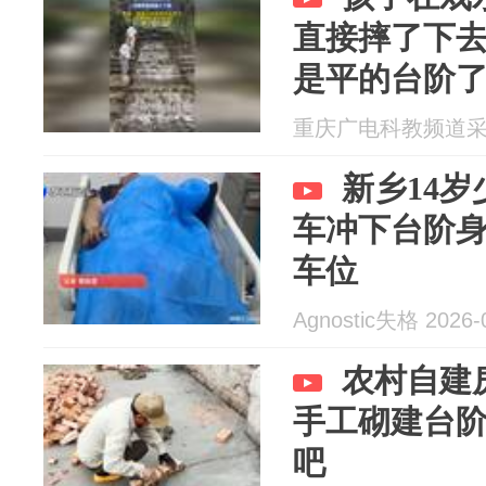
直接摔了下
是平的台阶
坑
重庆广电科教频道采编部
新乡14
车冲下台阶
车位
Agnostic失格 2026-
农村自建
手工砌建台
吧