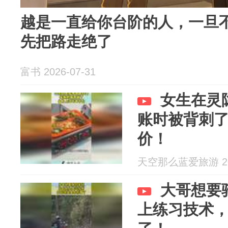
越是一直给你台阶的人，一旦
先把路走绝了
富书 2026-07-31
女生在灵
账时被背刺
价！
天空那么蓝爱旅游 202
大哥想要
上练习技术