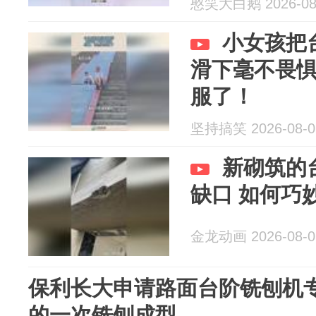
憨笑大白鹅 2026-08
小女孩把
滑下毫不畏
服了！
坚持搞笑 2026-08-0
新砌筑的
缺口 如何巧
金龙动画 2026-08-0
保利长大申请路面台阶铣刨机
的一次铣刨成型