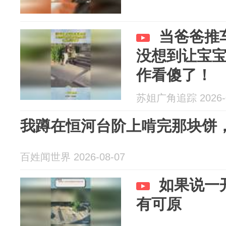
当爸爸推
没想到让宝
作看傻了！
苏姐广角追踪 2026-0
我蹲在恒河台阶上啃完那块饼
百姓闻世界 2026-08-07
如果说一
有可原