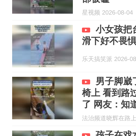
星视频 2026-08-04
小女孩把
滑下好不畏
乐天搞笑派 2026-08
男子脚崴
椅上 看到路
了 网友：知
法治频道晓辉在路上 20
孩子在戏