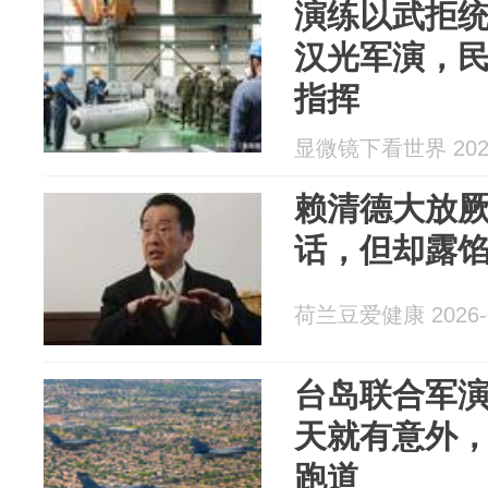
演练以武拒
汉光军演，
指挥
显微镜下看世界 2026
赖清德大放
话，但却露
荷兰豆爱健康 2026-0
台岛联合军
天就有意外，
跑道