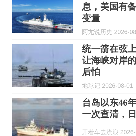
息，美国有
变量
阿尢说历史 2026-08
统一箭在弦
让海峡对岸
后怕
地球记 2026-08-01
台岛以东46
一次查清，
开着车去流浪 2026-0