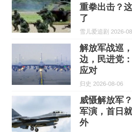
重拳出击？
了
雪儿爱追剧 2026-08
解放军战巡，
边，民进党
应对
归史 2026-08-06
威慑解放军
军演，首日就
外