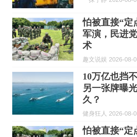
怕被直接“定
军演，民进
术
趣文说娱 2026-08-0
10万亿也挡
另一张牌曝
久？
健身狂人 2026-08-0
怕被直接“定