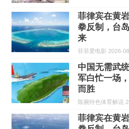
菲律宾在黄
拳反制，台
来
菲菲爱电影 2026-08
中国无需武
军白忙一场
而胜
陈腕特色体育解说 202
菲律宾在黄
拳反制，台