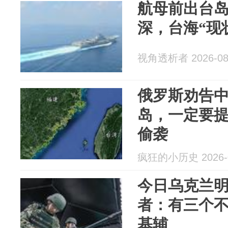
航母前出台
深，台海“现
视角透析者 2026-08
俄罗斯劝告
岛，一定要提
偷袭
疯狂的小历史 2026-0
今日乌克兰
者：有三个
基辅