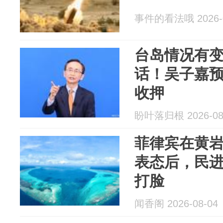
事件的看法哦 2026-0
台岛情况有
话！吴子嘉
收押
盼叶落归根 2026-08
菲律宾在黄
表态后，民
打脸
闻香阁 2026-08-04