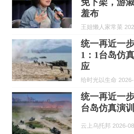
免下架，游
羞布
王姐懒人家常菜 2026
统一再近一
1：1台岛仿
应
给时光以生命 2026-0
统一再近一步
台岛仿真演
云上乌托邦 2026-08