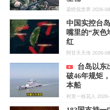
梁瞠侃世界 2026-08
中国实控台
嘴里的“灰色
红
阿甘天天传 2026-08
台岛以东
破46年规矩
本船
村里一枝花人 2026-0
183国支持