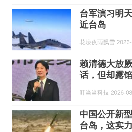
台军演习明
近台岛
花漾夜雨飘雪 2026-0
赖清德大放
话，但却露
叮当当科技 2026-08
中国公开新
台岛，这实