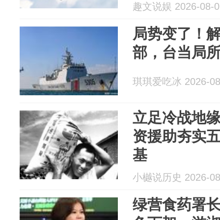
趣文说娱 2026-08-0
局势变了！
部，台当局所
琪琪爱吃冰 2026-08
立足冷战地
资援助夯实
基
小樾说历史 2026-08
绿营食药署长