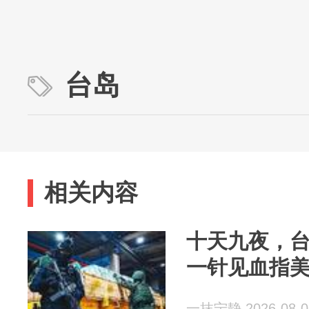
台岛
相关内容
十天九夜，
一针见血指
一抹宁静 2026-08-0