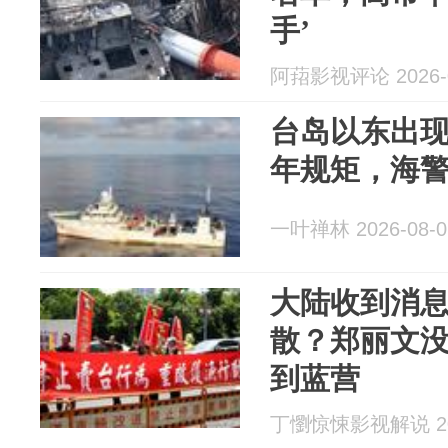
手’
阿萔影视评论 2026-0
台岛以东出现
年规矩，海
一叶禅林 2026-08-0
大陆收到消
散？郑丽文
到蓝营
丁懰惊悚影视解说 202