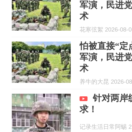
军演，民进
术
花寒弦絮 2026-08-0
怕被直接“定
军演，民进
术
养牛的大昆 2026-08
针对两岸
求！
记录生活日常阿蜴 202