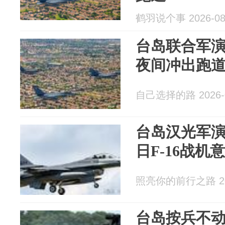
鹤羽说个事 2026-08
台岛联合军演
夜间冲出跑
自己选择的路 2026-0
台岛汉光军
日F-16战机
照亮你的前行之路 202
台岛按兵不