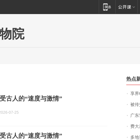
物院
热点
享界
受古人的“速度与激情”
被传交付严重超
026-07-25
广东雷州
费大厨
受古人的“速度与激情”
多地