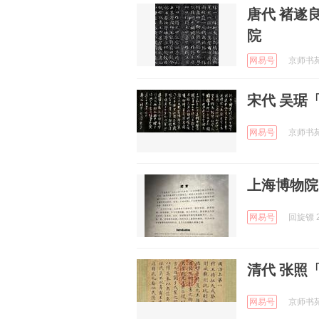
唐代 褚遂
院
网易号
京师书苑 
宋代 吴琚
网易号
京师书苑 
上海博物院
网易号
回旋镖 2
清代 张照
网易号
京师书苑 