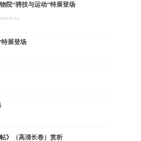
物院“骋技与运动”特展登场
026-07-14
”特展登场
爆
帖》（高清长卷）赏析