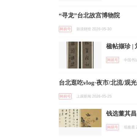
“寻龙”台北故宫博物院
网易号
新浪财经 2026-05-30
楹帖撷珍 
网易号
中国书法网
台北逛吃vlog·夜市/北流/
网易号
上观新闻 2026-05-25
钱选董其昌
网易号
坦腹斋 2