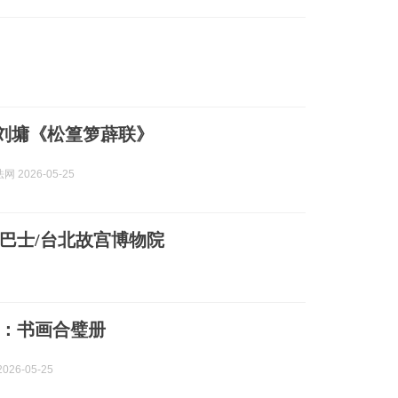
| 刘墉《松篁箩薜联》
 2026-05-25
观光巴士/台北故宫博物院
：书画合璧册
026-05-25