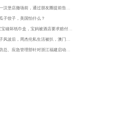
撤场前，通过朋友圈提前告知逐一退费，有顾客仅剩1元也全被退回，分文不少；顾客：言而有信，让人感动
瓜子饺子，美国怕什么？
坏纸巾盒，宝妈被酒店要求赔付924元！三亚一酒店回复：骨瓷定制！网友一查价格，吵翻了
风波后，周杰伦私生活被扒，澳门输10亿传闻早已经水落石出
总、应急管理部针对浙江福建启动防汛防台风四级应急响应