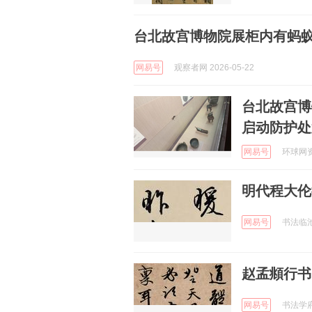
台北故宫博物院展柜内有蚂
网易号
观察者网 2026-05-22
台北故宫博
启动防护处
网易号
环球网资讯
明代程大伦
网易号
书法临池 
赵孟頫行书
网易号
书法学府 