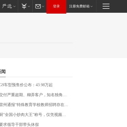
登录
注册免费邮箱
新闻
G9车型预售价公布：43.98万起
期、糊弄客户，知名独角兽车企创始人回应：都没证据，将依法采取措施，“本人长期与美国交管局保持沟通，对方表示肯定”
通报“特殊教育学校教师招聘存在违规行为”：已启动问责程序 副校长被停职
“全国小炒肉大王”称号，仅凭视频评出？中国烹饪协会回应
要求领导干部带头休假