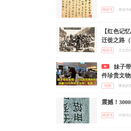
网易号
墨海书画 
【红色记忆
迁徙之路（
网易号
方志四川 
妹子带
件珍贵文物
视频
嗜血的曾加
震撼！30
网易号
中国书法网