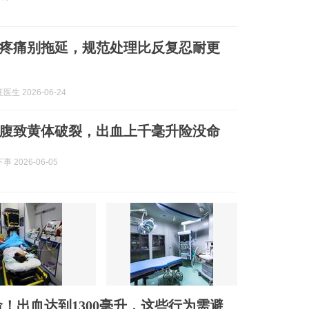
疼痛别拖延，规范处理比反复忍耐更
生 2026-06-24
腹致黄体破裂，出血上千毫升险没命
 2026-06-05
！出血达到1300毫升，这些行为需避