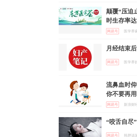
颠覆“压迫
时生存率达1
网易号
医学界麻醉
月经结束后
网易号
医学界妇产
流鼻血时仰
你不要再用
网易号
新浪财经 
“咬舌自尽
网易号
韩胖说装修