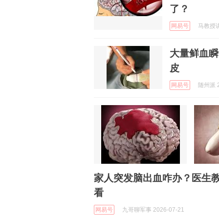
了？
网易号
马教授讲健
大量鲜血瞬
皮
网易号
随州派 2
家人突发脑出血咋办？医生
看
网易号
九哥聊军事 2026-07-21