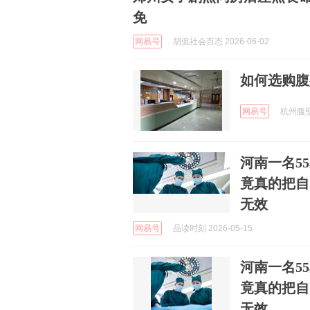
免
网易号
胡侃社会百态 2026-06-02
如何选购腹
网易号
杭州腹壁修
河南一名5
竟真的把自己
无效
网易号
品读时刻 2026-05-15
河南一名5
竟真的把自己
无效