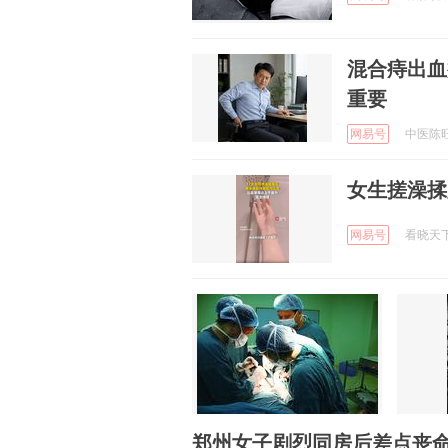
混合痔出血
重要
网易号
中医陈旺医
女生搓澡揉
网易号
看晓天下事
郑州女子剧烈同房后差点丧命