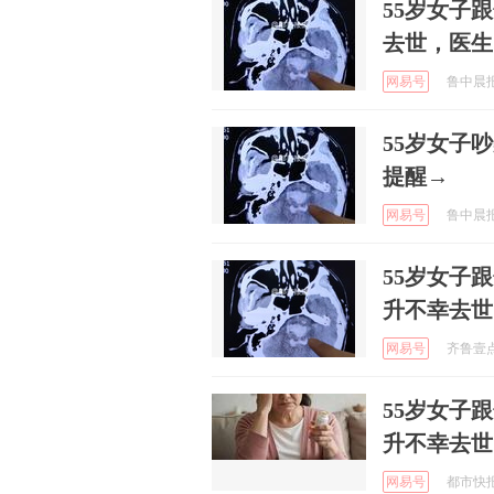
55岁女子
去世，医生：
网易号
鲁中晨报 
55岁女子
提醒→
网易号
鲁中晨报 
55岁女子
升不幸去世
网易号
齐鲁壹点 
55岁女子
升不幸去世
网易号
都市快报橙