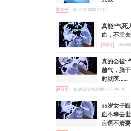
网易号
商业汇评 2026-05-14
真能“气死
血，不幸去
网易号
环球网资讯
真的会被“
越气，脑干
时就医......
网易号
佛山电视台小强热线 2026-05-14
55岁女子
血不幸去世
言语不清要