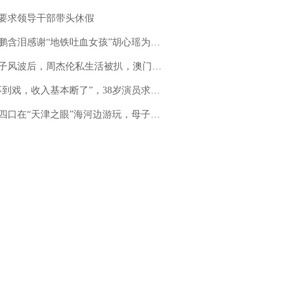
要求领导干部带头休假
地铁吐血女孩”胡心瑶为嫣然天使捐99999元：这份捐赠太沉重，尊重其捐赠意愿，个人向胡心瑶和她的病友之家各捐赠99999元
风波后，周杰伦私生活被扒，澳门输10亿传闻早已经水落石出
，收入基本断了”，38岁演员求职景区NPC：工作量断崖式下跌，留给我试错的时间不多了
四口在“天津之眼”海河边游玩，母子俩不幸溺亡