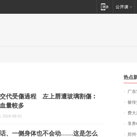
热点
广东雷州
交代受傷過程 左上唇遭玻璃割傷︰
被传交付严重超
血量較多
费大厨
2026-08-01
享界
话、一侧身体也不会动……这是怎么
郑州一汉堡店