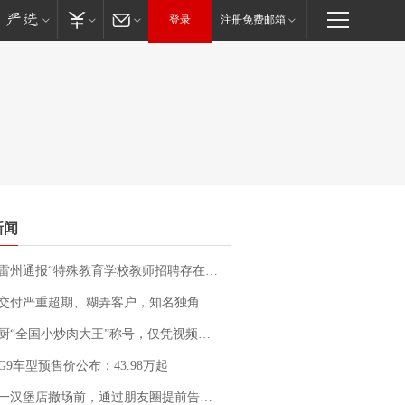
登录
注册免费邮箱
新闻
通报“特殊教育学校教师招聘存在违规行为”：已启动问责程序 副校长被停职
期、糊弄客户，知名独角兽车企创始人回应：都没证据，将依法采取措施，“本人长期与美国交管局保持沟通，对方表示肯定”
“全国小炒肉大王”称号，仅凭视频评出？中国烹饪协会回应
G9车型预售价公布：43.98万起
撤场前，通过朋友圈提前告知逐一退费，有顾客仅剩1元也全被退回，分文不少；顾客：言而有信，让人感动