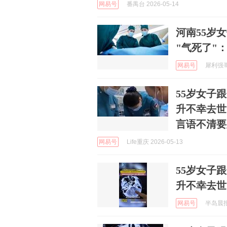
网易号
番禺台 2026-05-14
河南55岁
"气死了"
网易号
犀利强哥 
55岁女子
升不幸去世
言语不清要
网易号
Life重庆 2026-05-13
55岁女子
升不幸去世
网易号
半岛晨报 