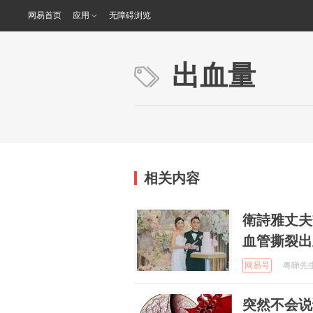
网易首页
应用
无障碍浏览
出血量
相关内容
衛詩雅丈夫
血管撕裂出
网易号
粤睇先生 
突然不会说