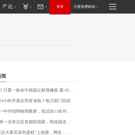
登录
注册免费邮箱
新闻
只要一枚命中就能让航母瘫痪 轰-6J实力有多强？
24小时开着反而更省电？电力部门回应
招聘物理教师，笔试前13名均遭淘汰？教育局：已叫停招聘，成立调查组全面核查
法定首都的国家，刚改国名，总统就邀请中国大使骑行绕了几乎整个国境线一圈，还曾两次到中国寻根
建议大家买深色蛋糕”上热搜，网友：天塌了！