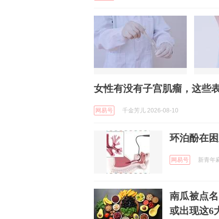
女性有没有子宫肌瘤，这些表
网易号
千金芳儿 2026-08-10
环泊酚在困
网易号
新青年麻醉
南瓜被点名
或出现这6