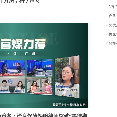
个方法，科学应对
5万
台风
费大
搬家报
紫牛头条｜
赔案：泽良保险拒赔律师突破“等待期