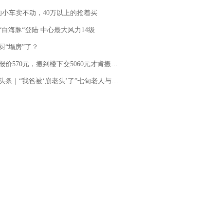
的小车卖不动，40万以上的抢着买
“白海豚“登陆 中心最大风力14级
厨“塌房”了？
价570元，搬到楼下交5060元才肯搬上楼！女子傻眼了……
“我爸被‘崩老头’了”七旬老人与女主播网聊三年被“借”8万多 警方立案，女主播：正筹钱偿还