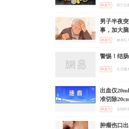
网易号
荷兰豆爱健
男子半夜突
事，加大脑
网易号
健身狂人 
警惕！结肠
网易号
生活魔术专
出血仅20
准切除20c
网易号
业翔民安 
肿瘤伤口出