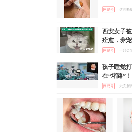
网易号
达医晓护 
西安女子被
痊愈，养宠
网易号
一只会笑的
孩子睡觉打
在“堵路”！
网易号
六安新周报