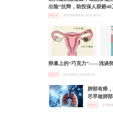
出险”抗辩，助投保人获赔40
网易号
泽良律师事务所 2026-08-10
卵巢上的“巧克力”——浅谈
网易号
牟方祥医生 2026-08-10
肺部有癌，
尽早做肺部 
网易号
宝哥精彩赛