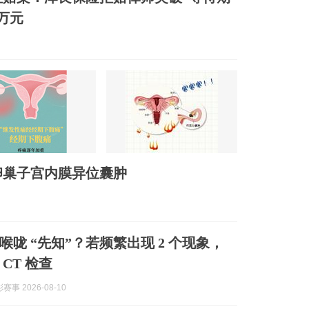
万元
卵巢子宫内膜异位囊肿
喉咙 “先知”？若频繁出现 2 个现象，
CT 检查
事 2026-08-10