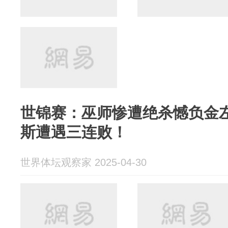
世锦赛：巫师惨遭绝杀憾负金
斯遭遇三连败！
世界体坛观察家 2025-04-30