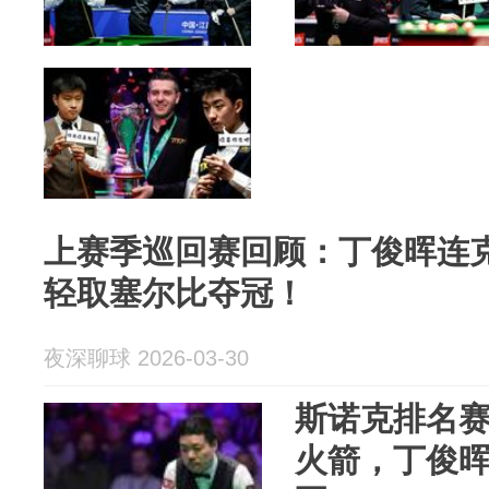
上赛季巡回赛回顾：丁俊晖连
轻取塞尔比夺冠！
夜深聊球 2026-03-30
斯诺克排名
火箭，丁俊晖