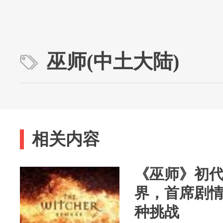
巫师(中土大陆)
相关内容
《巫师》初
界，首席剧
种挑战