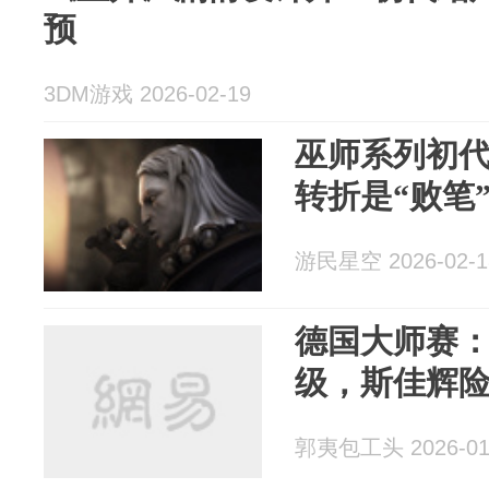
预
3DM游戏 2026-02-19
巫师系列初
转折是“败笔
游民星空 2026-02-1
德国大师赛
级，斯佳辉险
郭夷包工头 2026-01