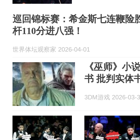
巡回锦标赛：希金斯七连鞭险
杆110分进八强！
世界体坛观察家 2026-04-01
《巫师》小
书 批判实体
3DM游戏 2026-03-