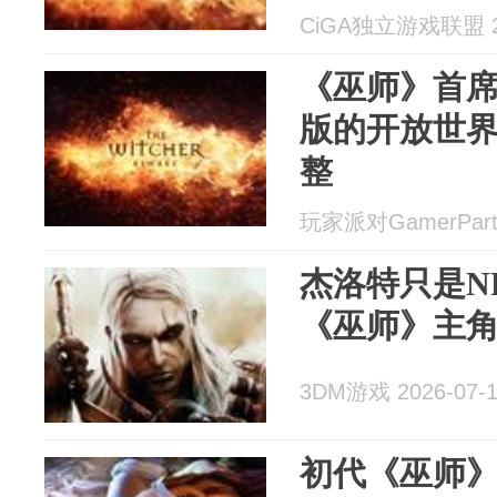
CiGA独立游戏联盟 20
《巫师》首
版的开放世
整
玩家派对GamerParty
杰洛特只是N
《巫师》主
3DM游戏 2026-07-
初代《巫师》