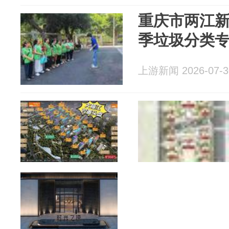
重庆市两江
季垃圾分类
上游新闻 2026-07-3