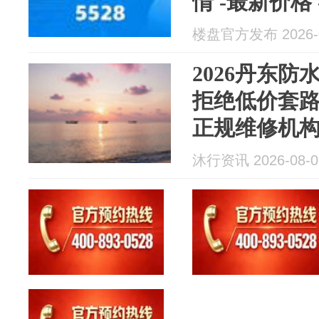
情 -最新价格 -
方热线电话 -
楼盘官方发布 2026-0
2026丹东
拒绝低价套
正规维修机构
修中心上门
沐行资讯 2026-08-0