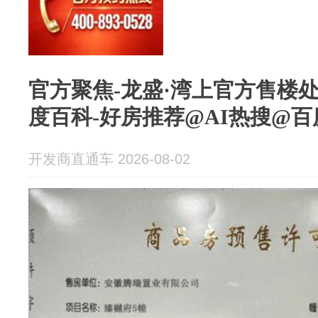
官方聚焦-龙盛·湾上官方售楼处
度百科-好房推荐@AI热搜@百
开发商直通车 2026-08-02