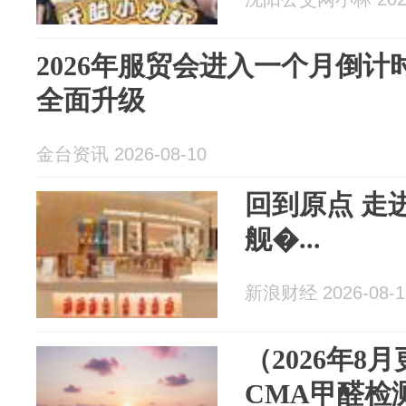
2026年服贸会进入一个月倒
全面升级
金台资讯 2026-08-10
回到原点 走
舰�...
新浪财经 2026-08-1
（2026年8
CMA甲醛检