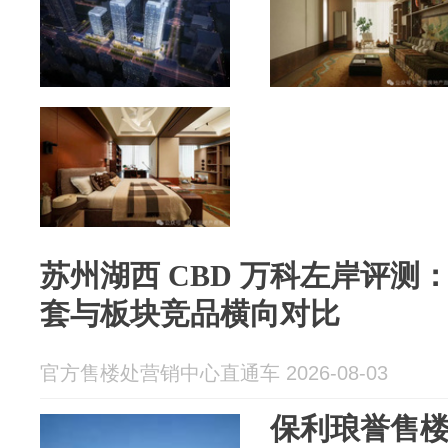
苏州湖西 CBD 万科左岸评测
套与板块竞品横向对比
官方售楼处营销中心直通车 2026-08-03
保利琅誉售楼