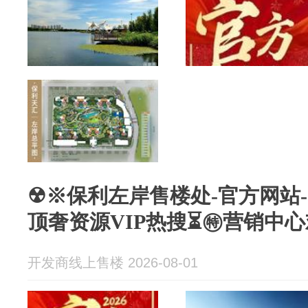
☢※保利左岸售楼处-官方网站
顶奢资源VIP热搜⏳㊕营销中
开发商线上售楼 2026-08-01