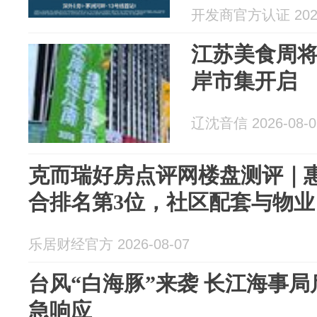
户型齐全，
开发商官方认证 2026
江苏美食周
岸市集开启
辽沈音信 2026-08-0
克而瑞好房点评网楼盘测评｜
合排名第3位，社区配套与物
乐居财经官方 2026-08-07
台风“白海豚”来袭 长江海事
急响应