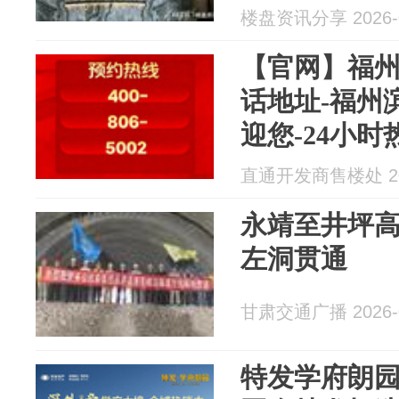
楼盘资讯分享 2026-0
【官网】福
话地址-福州
迎您-24小
新发布-楼盘
直通开发商售楼处 202
想人居
永靖至井坪
左洞贯通
甘肃交通广播 2026-0
特发学府朗