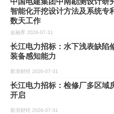
中国电建集团中南勘测设计研
智能化开挖设计方法及系统专
数天工作
金融界 2026-07-31
长江电力招标：水下浅表缺陷修
装备感知能力
新浪财经 2026-07-31
长江电力招标：检修厂多区域
开启
新浪财经 2026-07-31