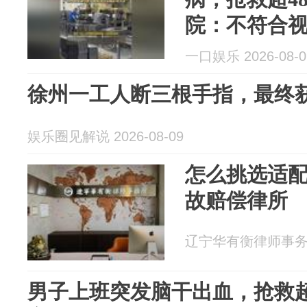
院：不符合
一口娱乐 2026-08-0
徐州一工人断三根手指，最终获
娱乐圈见解说 2026-08-09
怎么挑选适
故赔偿律所
辽宁华有衡律师事务所 2
男子上班突发脑干出血，抢救超