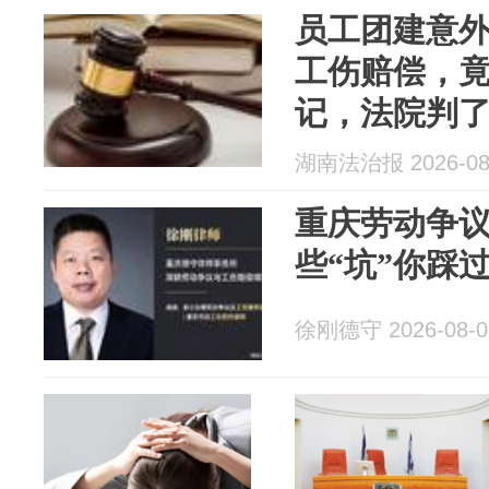
员工团建意
工伤赔偿，
记，法院判
湖南法治报 2026-08
重庆劳动争
些“坑”你踩
徐刚德守 2026-08-0