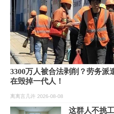
3300万人被合法剥削？劳务
在毁掉一代人！
离离言几许 2026-08-08
这群人不挑