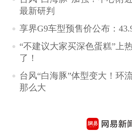
最新研判
享界G9车型预售价公布：43.
“不建议大家买深色蛋糕”上
了！
台风“白海豚”体型变大！环流
那么大