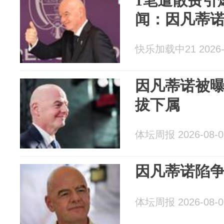
1笔遣散费引
闻：因凡蒂
快乐加载中21 2026-
因凡蒂诺被
拔下属
体坛周报 2026-08-0
因凡蒂诺陷争
体坛周报 2026-08-0