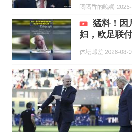
噶噶香的晚餐 2026-0
猛料！因
妇，欧足联付
体坛邮差 2026-08-0