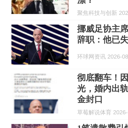
聚焦科技与创新 2026
挪威足协主
辞职：他已
环球网资讯 2026-08
彻底翻车！
光，婚内出
金封口
草莓解说体育 2026-0