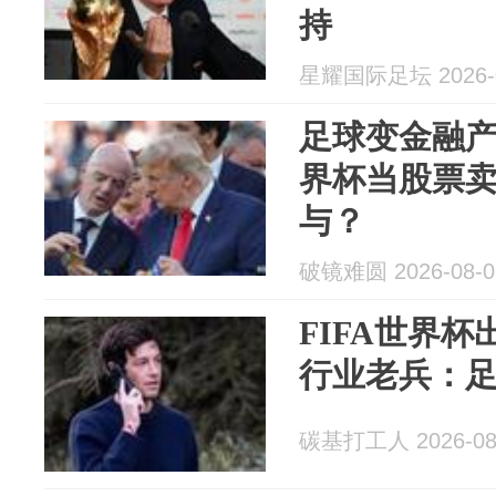
持
星耀国际足坛 2026-0
足球变金融
界杯当股票
与？
破镜难圆 2026-08-0
FIFA世界杯
行业老兵：足
碳基打工人 2026-08