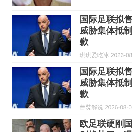
国际足联拟
威胁集体抵
歉
琪琪爱吃冰 2026-08
国际足联拟
威胁集体抵
歉
曹焋解说 2026-08-0
欧足联硬刚