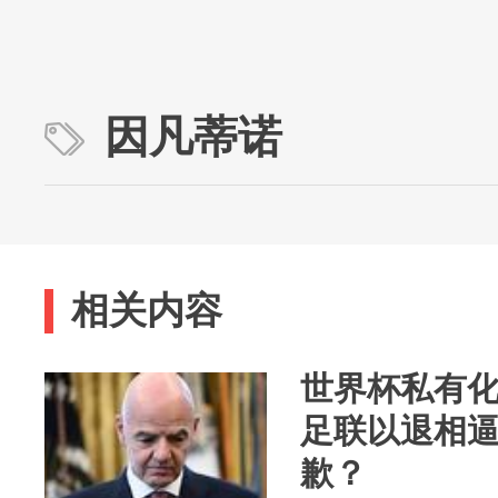
因凡蒂诺
相关内容
世界杯私有
足联以退相
歉？