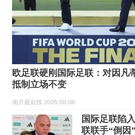
欧足联硬刚国际足联：对因凡蒂
抵制立场不变
南方最前线 2026-08-08
国际足联陷
联联手“倒因