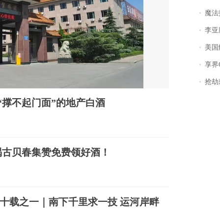
魔法打败魔
李亚鹏含泪感谢“
美国
享界
抢劫刺死
“撑不起门面”的地产白酒
喝古贝春集赞免费领好酒！
十载之一｜南下千里求一技 运河岸畔