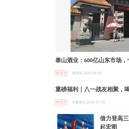
泰山酒业：600亿山东市场，
网易号
懂酒谛 2026-08-03
重磅福利｜八一战友相聚，
网易号
齐鲁壹点 2026-07-30
借力登高三
起宏图