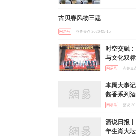
古贝春风物三题
网易号
齐鲁壹点 2026-05-15
时空交融：
与文化双标
网易号
齐鲁壹点 
本周大事记
酱香系列酒
网易号
酒说 202
酒说日报丨
年生肖大坛