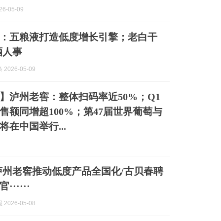
6-05-09
：五粮液打造低度增长引擎；老白干
酒人事
2026-05-09
】泸州老窖：整体扫码率近50%；Q1
售额同增超100%；第47届世界葡萄与
在中国举行...
泸州老窖推动低度产品全国化/古贝春聘
·····
2026-05-08