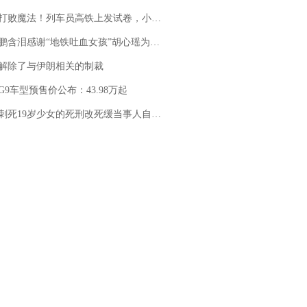
法！列车员高铁上发试卷，小朋友一秒静音，12306回应：列车员个人行为，不是铁路规定
地铁吐血女孩”胡心瑶为嫣然天使捐99999元：这份捐赠太沉重，尊重其捐赠意愿，个人向胡心瑶和她的病友之家各捐赠99999元
解除了与伊朗相关的制裁
G9车型预售价公布：43.98万起
19岁少女的死刑改死缓当事人自述：出狱11年间始终刻意躲避被害人家属