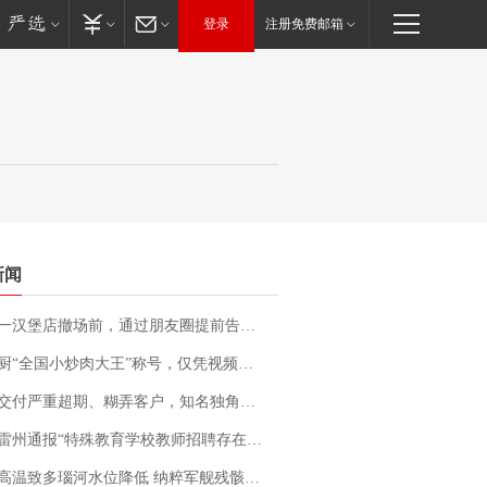
登录
注册免费邮箱
新闻
撤场前，通过朋友圈提前告知逐一退费，有顾客仅剩1元也全被退回，分文不少；顾客：言而有信，让人感动
“全国小炒肉大王”称号，仅凭视频评出？中国烹饪协会回应
期、糊弄客户，知名独角兽车企创始人回应：都没证据，将依法采取措施，“本人长期与美国交管局保持沟通，对方表示肯定”
通报“特殊教育学校教师招聘存在违规行为”：已启动问责程序 副校长被停职
高温致多瑙河水位降低 纳粹军舰残骸重见天日