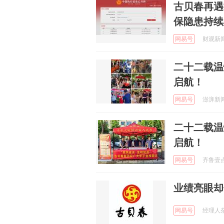
古贝春再遇
保隐患持续
网易号
财观新闻 
二十二载温
启航！
网易号
澎湃新闻 
二十二载温
启航！
网易号
齐鲁壹点 
业绩亮眼却
网易号
经理人杂志