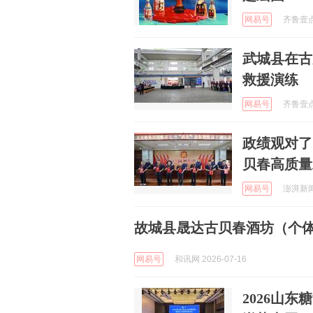
网易号
齐鲁壹点 
武城县在古
救援演练
网易号
齐鲁壹点 
政绩观对了
贝春高质量
网易号
澎湃新闻 
故城县晟达古贝春酒坊（个体
网易号
和讯网 2026-07-16
2026山