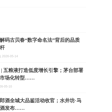
解码古贝春“数字命名法”背后的品质
杆
2026-05-14
 | 五粮液打造低度增长引擎；茅台部署
市场化转型……
6-05-10
郎酒全城大品鉴活动收官；水井坊·马
酒发布……