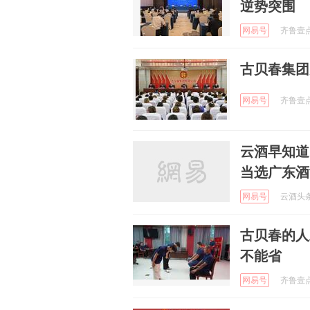
逆势突围
网易号
齐鲁壹点 
古贝春集团
网易号
齐鲁壹点 
云酒早知道
当选广东酒
网易号
云酒头条 
古贝春的人
不能省
网易号
齐鲁壹点 