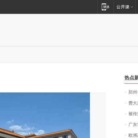
热点
郑州一汉堡店
费大厨
被传交付严重超
广东雷州
欧洲