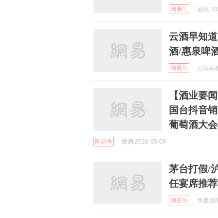
网易号
酒说 202
云酒早知道
酒/惠泉啤
网易号
云酒头条 
【酒业要闻
国台抖音销
葡萄酒大会将
网易号
微酒 2026-05-08
茅台打假/
任宴席推荐官·
网易号
华夏酒报 