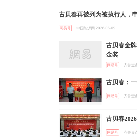
古贝春再被列为被执行人，
网易号
中国能源网 2026-06-09
古贝春金牌
金奖
网易号
齐鲁壹点 
古贝春：一
网易号
齐鲁壹点 
古贝春20
网易号
齐鲁壹点 