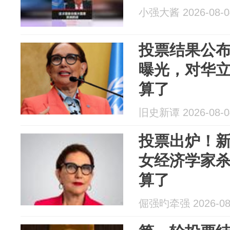
小强大酱 2026-08-0
投票结果公
曝光，对华
算了
旧史新谭 2026-08-0
投票出炉！
女经济学家
算了
倔强旳牵强 2026-08