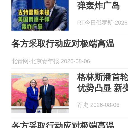
弹轰炸广岛
RT今日俄罗斯 2026-
各方采取行动应对极端高温
北青网-北京青年报 2026-08-06
格林斯潘首轮
优势凸显 新
荐史 2026-08-06
各方采取行动应对极端高温