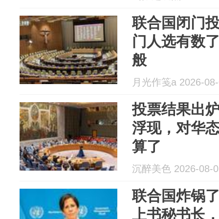
联合国闭门
门人选有数
般
月光作笺a 2026-08-
投票结果出
浮现，对华
算了
沉醉美色 2026-08-0
联合国炸锅了
上书秘书长