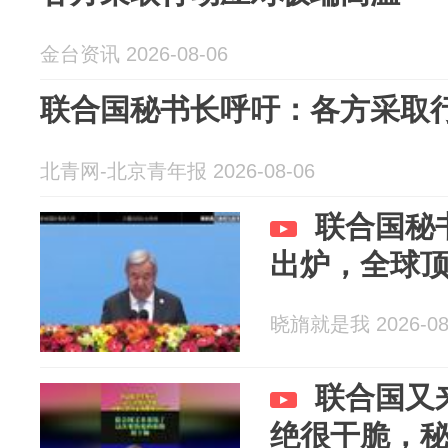
金台资讯 2026-08-06
联合国秘书长呼吁：各方采取
北青网-北京青年报 2026-08-06
联合国秘
出炉，全球
晓旓就是我 2026-08
联合国又
绝很干脆，