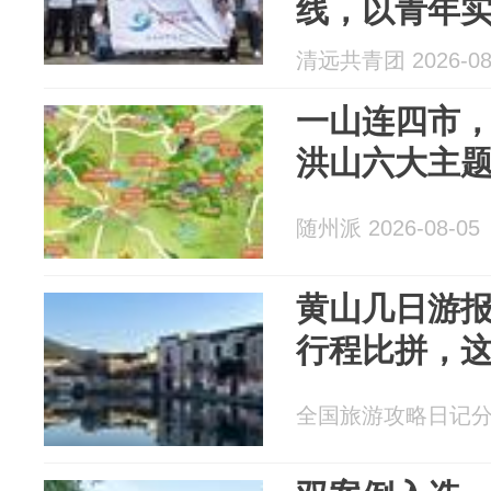
线，以青年
振兴
清远共青团 2026-08
一山连四市
洪山六大主
随州派 2026-08-05
黄山几日游
行程比拼，
全国旅游攻略日记分享 2