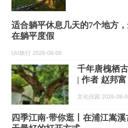
适合躺平休息几天的7个地方
在躺平度假
UU旅行 2026-08-06
千年唐槐栖古
| 作者 赵邦富
文化佳园 2026-08-0
四季江南·带你逛丨在浦江嵩溪