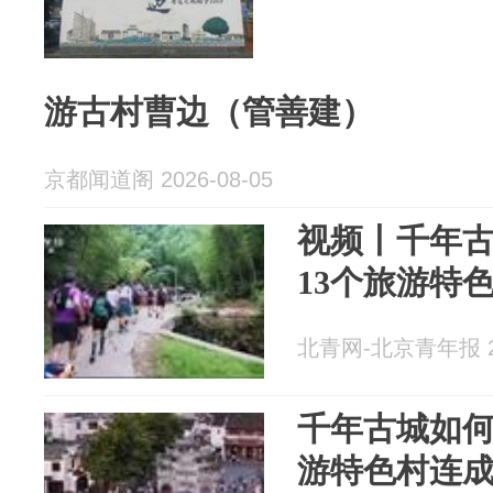
游古村曹边（管善建）
京都闻道阁 2026-08-05
视频丨千年
13个旅游特
北青网-北京青年报 20
千年古城如何
游特色村连成