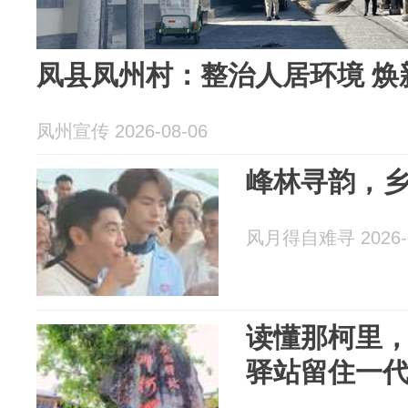
凤县凤州村：整治人居环境 焕
凤州宣传 2026-08-06
峰林寻韵，
风月得自难寻 2026-0
读懂那柯里
驿站留住一