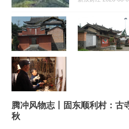
腾冲风物志丨固东顺利村：古
秋