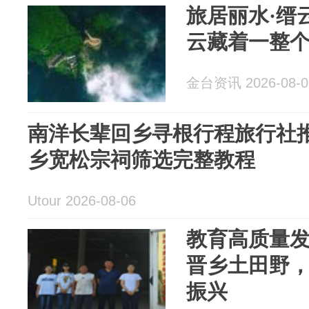
旅居丽水·缙
云藏着一整
金台资讯 2026-08-0
南洋长辈回乡寻根行程旅行社推
乡宽松宗祠筛选完整教程
Utour 2026-08-06
教育高质量
晋乡土田野
振兴