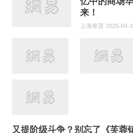
忆中的商场
来！
上海奉贤 2025-04-3
又提阶级斗争？别忘了《芙蓉