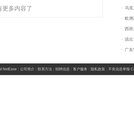
有更多内容了
乌克兰宣
欧洲
西班牙飞地
说出“给我
广东雷州
t NetEase
|
公司简介
|
联系方法
|
招聘信息
|
客户服务
|
隐私政策
|
不良信息举报 Comp