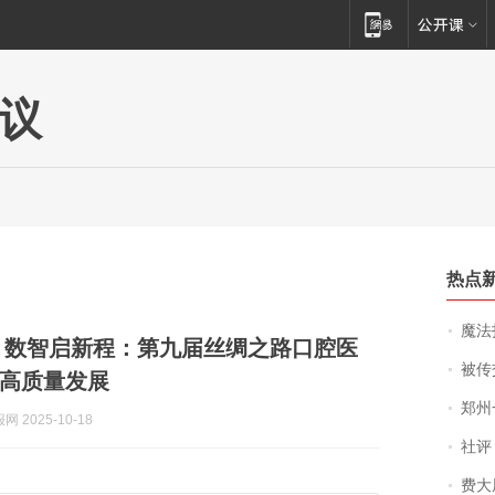
议
热点
魔法打败魔
 数智启新程：第九届丝绸之路口腔医
被传交付严重超
高质量发展
郑州一汉堡店
 2025-10-18
社评
费大厨