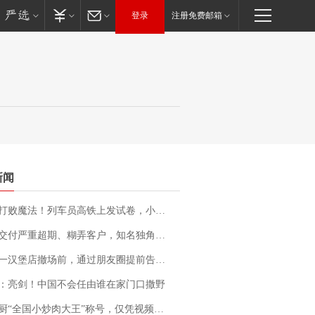
登录
注册免费邮箱
新闻
法！列车员高铁上发试卷，小朋友一秒静音，12306回应：列车员个人行为，不是铁路规定
期、糊弄客户，知名独角兽车企创始人回应：都没证据，将依法采取措施，“本人长期与美国交管局保持沟通，对方表示肯定”
撤场前，通过朋友圈提前告知逐一退费，有顾客仅剩1元也全被退回，分文不少；顾客：言而有信，让人感动
：亮剑！中国不会任由谁在家门口撒野
“全国小炒肉大王”称号，仅凭视频评出？中国烹饪协会回应