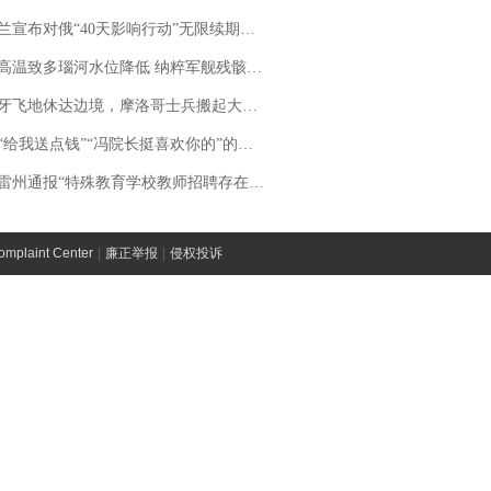
布对俄“40天影响行动”无限续期，7月两国对轰数据均创纪录
高温致多瑙河水位降低 纳粹军舰残骸重见天日
休达边境，摩洛哥士兵搬起大石块投向移民引争议，此前一天内数万人从摩洛哥涌入西班牙
送点钱”“冯院长挺喜欢你的”的执行局局长被停职，被骚扰的当事人还有问题待解决
通报“特殊教育学校教师招聘存在违规行为”：已启动问责程序 副校长被停职
laint Center
|
廉正举报
|
侵权投诉