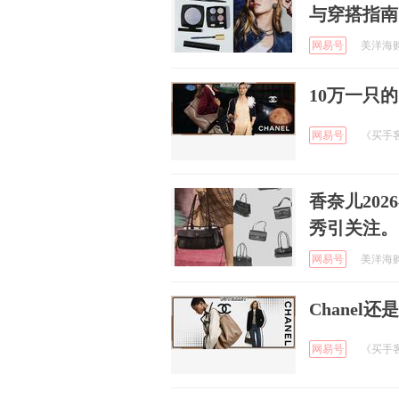
与穿搭指南
网易号
美洋海购 
10万一只的
网易号
《买手客b
香奈儿2026
秀引关注。
网易号
美洋海购 
Chanel
网易号
《买手客b