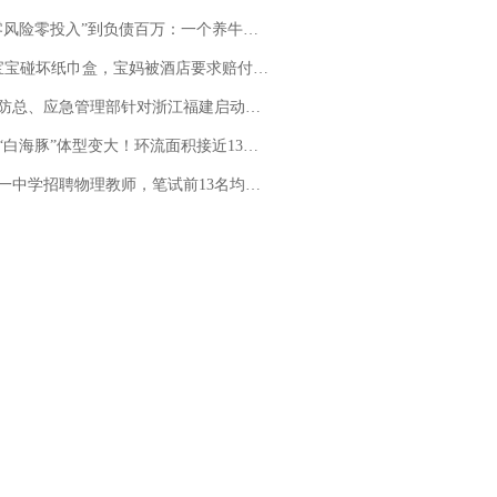
险零投入”到负债百万：一个养牛项目崩盘后，谁该为农户的贷款买单丨红星调查
坏纸巾盒，宝妈被酒店要求赔付924元！三亚一酒店回复：骨瓷定制！网友一查价格，吵翻了
总、应急管理部针对浙江福建启动防汛防台风四级应急响应
白海豚”体型变大！环流面积接近13个浙江那么大
招聘物理教师，笔试前13名均遭淘汰？教育局：已叫停招聘，成立调查组全面核查