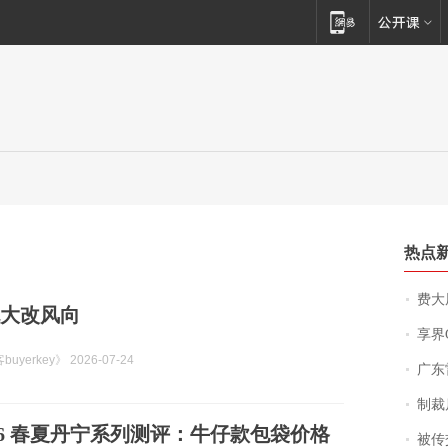
热点
费大厨
新包大改风向
享界
uyerkey》 2026-07-24
广东雷州
制裁
 2026 春夏丹宁系列测评：牛仔款包袋价格
被传交付严重超