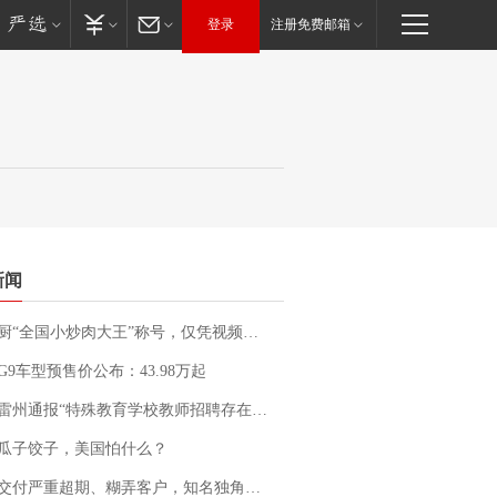
登录
注册免费邮箱
新闻
“全国小炒肉大王”称号，仅凭视频评出？中国烹饪协会回应
G9车型预售价公布：43.98万起
通报“特殊教育学校教师招聘存在违规行为”：已启动问责程序 副校长被停职
瓜子饺子，美国怕什么？
期、糊弄客户，知名独角兽车企创始人回应：都没证据，将依法采取措施，“本人长期与美国交管局保持沟通，对方表示肯定”