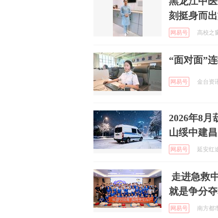
黑龙江中医
刻挺身而出
网易号
高校之窗网
“面对面”
网易号
金台资讯 
2026年
山绥中建昌
网易号
延安红途研
走进急救
就是争分夺
网易号
南方都市报