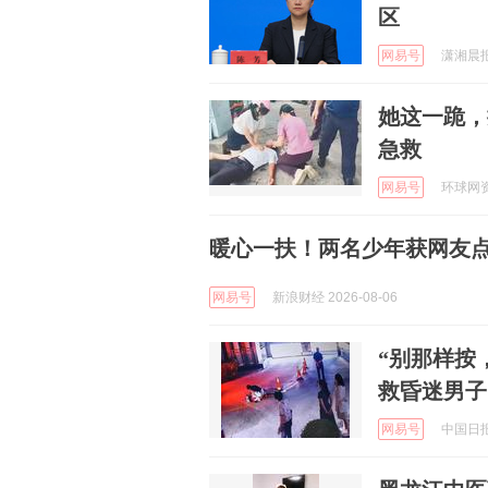
区
网易号
潇湘晨报 
她这一跪，
急救
网易号
环球网资讯
暖心一扶！两名少年获网友
网易号
新浪财经 2026-08-06
“别那样按
救昏迷男子
网易号
中国日报网