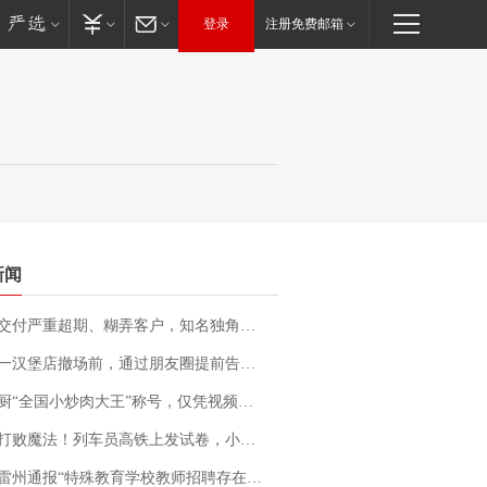
登录
注册免费邮箱
新闻
期、糊弄客户，知名独角兽车企创始人回应：都没证据，将依法采取措施，“本人长期与美国交管局保持沟通，对方表示肯定”
撤场前，通过朋友圈提前告知逐一退费，有顾客仅剩1元也全被退回，分文不少；顾客：言而有信，让人感动
“全国小炒肉大王”称号，仅凭视频评出？中国烹饪协会回应
法！列车员高铁上发试卷，小朋友一秒静音，12306回应：列车员个人行为，不是铁路规定
通报“特殊教育学校教师招聘存在违规行为”：已启动问责程序 副校长被停职