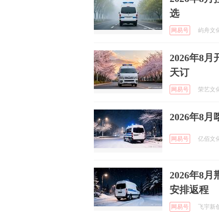
选
网易号
屿舟文化传
2026年
天订
网易号
荣艺文化 
2026年
网易号
亿佰文化传
2026年
安排返程
网易号
飞宇新创