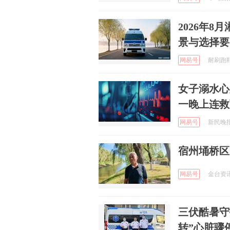
2026年
景与选择要
网易号
耐刷跑鞋 
女子溺水心
一晚上连救
网易号
新民晚报 
宿州埇桥区
网易号
金台资讯 
三伏酷暑守
转”心脏骤