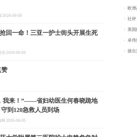
欧洲
2026-08-06
社评
美国
抢回一命！三亚一护士街头开展生死
卓伟爆
拔出萝
 2026-08-06
点赞
，我来！”——省妇幼医生何春晓跪地
 守到120急救人员到场
 2026-08-05