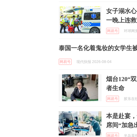
女子溺水心
一晚上连救
网易号
环球网资讯
泰国一名化着鬼妆的女学生
网易号
现代快报 2026-08-04
烟台120
者生命
网易号
胶东在线 
本是赴宴，
席间“加急
网易号
半岛晨报 