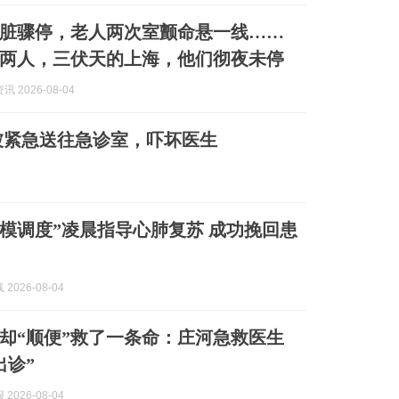
脏骤停，老人两次室颤命悬一线……
两人，三伏天的上海，他们彻夜未停
 2026-08-04
被紧急送往急诊室，吓坏医生
“双模调度”凌晨指导心肺复苏 成功挽回患
2026-08-04
却“顺便”救了一条命：庄河急救医生
出诊”
2026-08-04