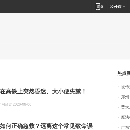
热点
被传交付严重超
在高铁上突然昏迷、大小便失禁！
郑州一汉堡店
吕梁 2026-08-06
费大厨
魔法打败魔
如何正确急救？远离这个常见致命误
广东雷州