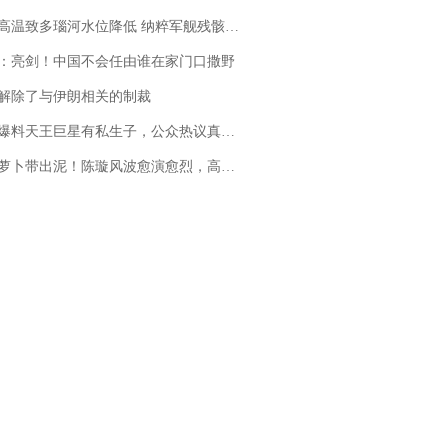
高温致多瑙河水位降低 纳粹军舰残骸重见天日
：亮剑！中国不会任由谁在家门口撒野
解除了与伊朗相关的制裁
料天王巨星有私生子，公众热议真假难辨，实锤何时到来？
卜带出泥！陈璇风波愈演愈烈，高晓松、张铁林也被“揪出”