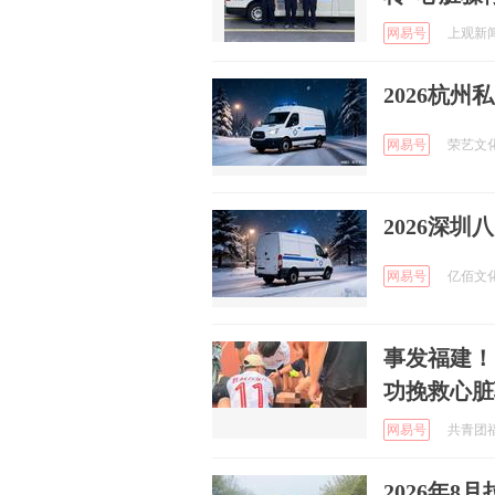
网易号
上观新闻 
2026杭
网易号
荣艺文化 
2026深
网易号
亿佰文化传
事发福建！
功挽救心脏
网易号
共青团福建
2026年