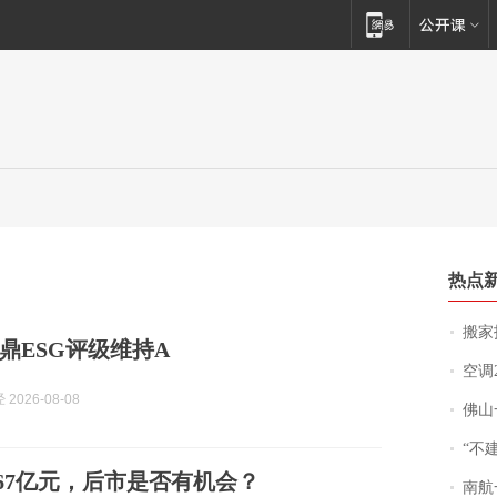
热点
搬家报
鼎ESG评级维持A
空调
2026-08-08
佛山一中学
“不
.67亿元，后市是否有机会？
南航一航班疑向乘