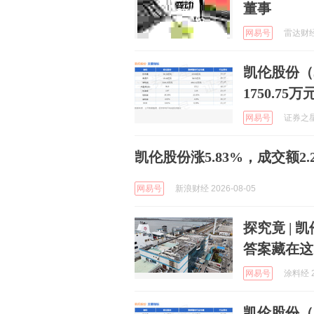
董事
网易号
雷达财经 
凯伦股份（3
1750.75万
网易号
证券之星A
凯伦股份涨5.83%，成交额2.
网易号
新浪财经 2026-08-05
探究竟 |
答案藏在这
网易号
涂料经 2
凯伦股份（3