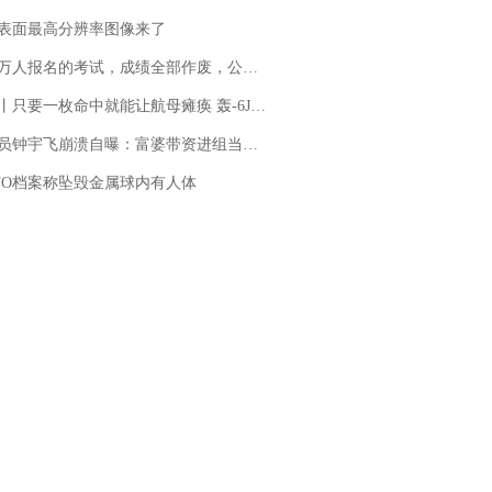
表面最高分辨率图像来了
万人报名的考试，成绩全部作废，公平么？
只要一枚命中就能让航母瘫痪 轰-6J实力有多强？
崩溃自曝：富婆带资进组当女主角，50多集短剧强加60余场吻戏......不敢得罪只能强忍
FO档案称坠毁金属球内有人体