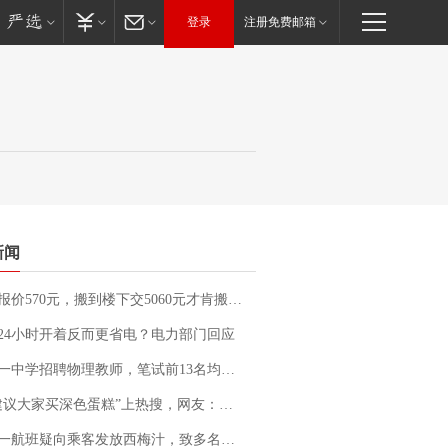
登录
注册免费邮箱
新闻
价570元，搬到楼下交5060元才肯搬上楼！女子傻眼了……
24小时开着反而更省电？电力部门回应
招聘物理教师，笔试前13名均遭淘汰？教育局：已叫停招聘，成立调查组全面核查
建议大家买深色蛋糕”上热搜，网友：天塌了！
客发放西梅汁，致多名乘客在飞行途中排队上厕所！乘客：机上100多人只有2个厕所；客服回应：并非每架飞机都会发放西梅汁