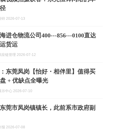
径
 2026-07-13
仓物流公司400---856---0100直达
运货运
链管理 2026-07-12
：东莞凤岗【怡好・相伴里】值得买
踩盘 + 优缺点全曝光
中心 2026-07-10
东莞市凤岗镇镇长，此前系市政府副
 2026-07-08