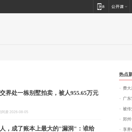
热点
费大厨
交界处一栋别墅拍卖，被人955.65万元
广东雷州
被传交付严重超
袭 2026-08-05
郑州一汉堡店
人，成了账本上最大的"漏洞"：谁给
享界