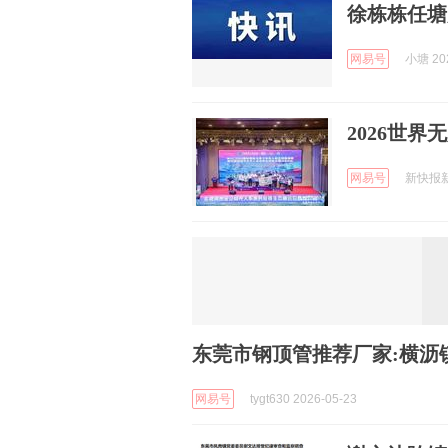
徐栋栋任塘
网易号
小塘 202
2026世
网易号
新快报新闻
东莞市钢顶管推荐厂家:横沥镇
网易号
tygt630 2026-05-23