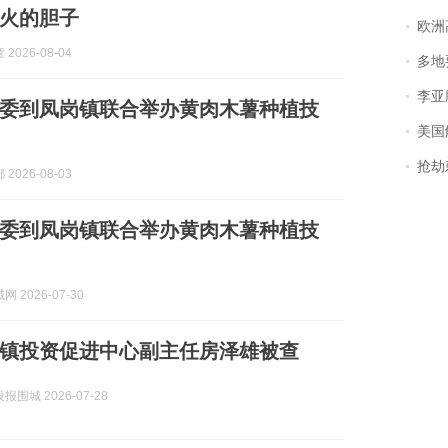
火的胆子
欧洲
2026-08-04
多地
李亚鹏含泪感谢“
委到凤岗镇联合举办黄肉木薯种植技
美国
抢劫刺死
2026-08-03
委到凤岗镇联合举办黄肉木薯种植技
 2026-07-30
镇投资促进中心副主任房泽雄被查
围城 2026-07-28