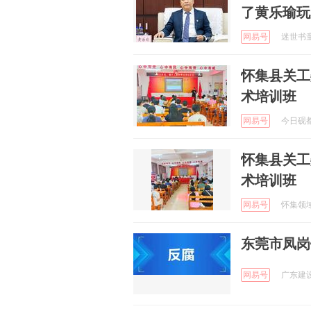
了黄乐瑜玩
网易号
迷世书童 
怀集县关工
术培训班
网易号
今日砚都 
怀集县关工
术培训班
网易号
怀集领域网
东莞市凤岗
网易号
广东建设报