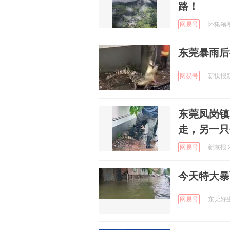
路！
网易号
怀集领域网
东莞暴雨后
网易号
新快报新闻
东莞凤岗镇
走，另一只
网易号
新京报 2
今天特大暴雨
网易号
东莞好生活