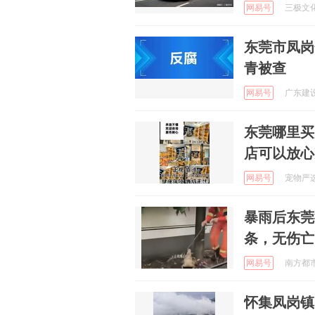
网易号
三极文化 
东莞市凤岗
青被查
网易号
广东建设报
东莞哪里买
店可以放心
网易号
宠物严选中
暴雨后东莞
条，无伤亡
网易号
南方都市报
怀集凤岗镇