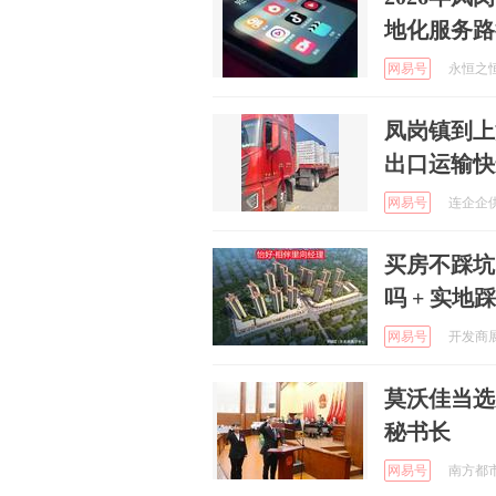
地化服务路
网易号
永恒之恒锌
凤岗镇到上海进
出口运输快
网易号
连企企供应
买房不踩坑
吗 + 实地
网易号
开发商展示
莫沃佳当选
秘书长
网易号
南方都市报