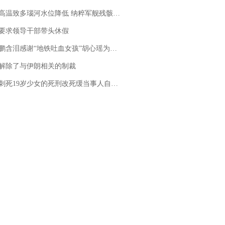
高温致多瑙河水位降低 纳粹军舰残骸重见天日
要求领导干部带头休假
地铁吐血女孩”胡心瑶为嫣然天使捐99999元：这份捐赠太沉重，尊重其捐赠意愿，个人向胡心瑶和她的病友之家各捐赠99999元
解除了与伊朗相关的制裁
19岁少女的死刑改死缓当事人自述：出狱11年间始终刻意躲避被害人家属