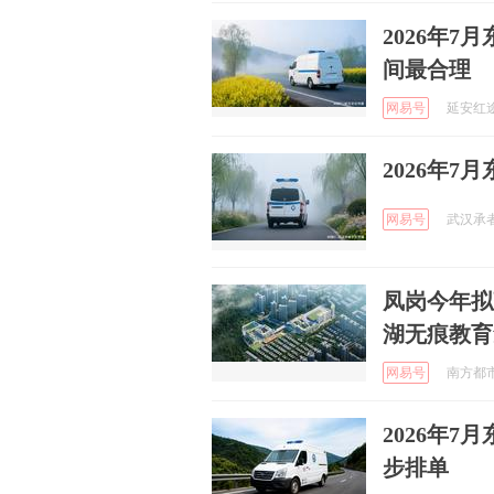
2026年
间最合理
网易号
延安红途研
2026年
网易号
武汉承者文
凤岗今年拟
湖无痕教育
网易号
南方都市报
2026年
步排单