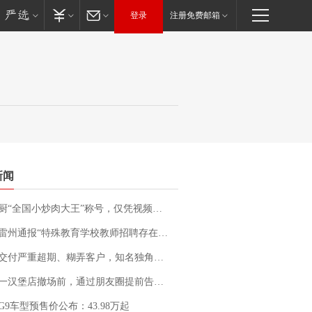
登录
注册免费邮箱
新闻
“全国小炒肉大王”称号，仅凭视频评出？中国烹饪协会回应
通报“特殊教育学校教师招聘存在违规行为”：已启动问责程序 副校长被停职
期、糊弄客户，知名独角兽车企创始人回应：都没证据，将依法采取措施，“本人长期与美国交管局保持沟通，对方表示肯定”
撤场前，通过朋友圈提前告知逐一退费，有顾客仅剩1元也全被退回，分文不少；顾客：言而有信，让人感动
G9车型预售价公布：43.98万起