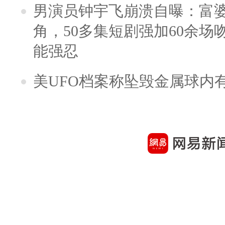
男演员钟宇飞崩溃自曝：富
角，50多集短剧强加60余场吻戏
能强忍
美UFO档案称坠毁金属球内