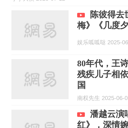
陈彼得去
梅》《几度
娱乐呱呱哒 2025-06
80年代，王
残疾儿子相
国
南权先生 2025-06-0
潘越云演
红》，深情