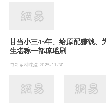
甘当小三45年、给原配赚钱、
生堪称一部琼瑶剧
勺哥乡村味道 2025-11-30