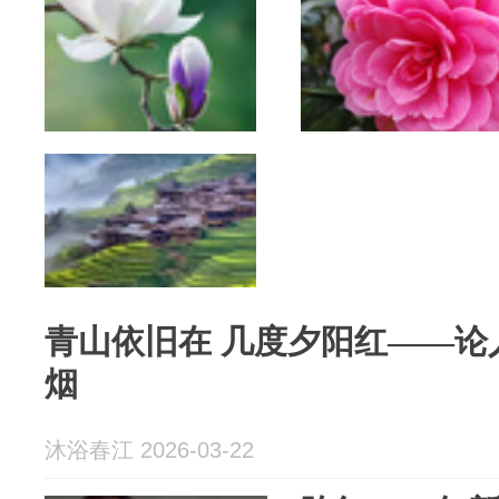
青山依旧在 几度夕阳红——论
烟
沐浴春江 2026-03-22