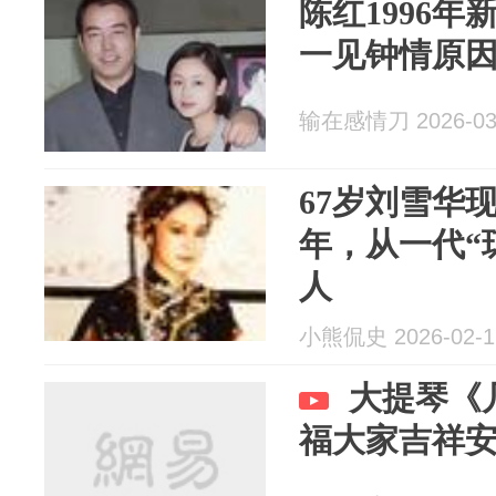
陈红1996
一见钟情原
输在感情刀 2026-03
67岁刘雪华
年，从一代“
人
小熊侃史 2026-02-1
大提琴《
福大家吉祥