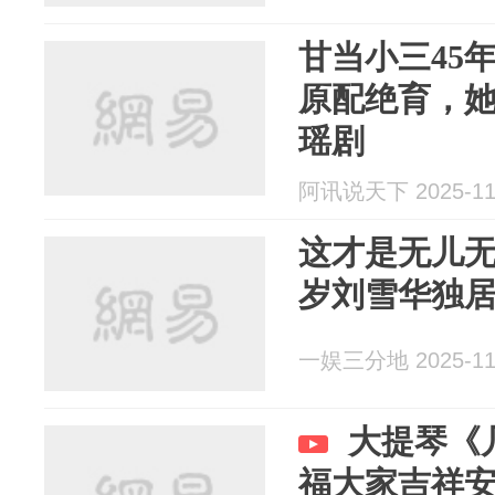
甘当小三45
原配绝育，
瑶剧
阿讯说天下 2025-11
这才是无儿无
岁刘雪华独居
一娱三分地 2025-11
大提琴《
福大家吉祥