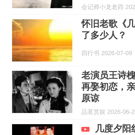
会记师小龙老四 2026
怀旧老歌《
了多少人？
四行书 2026-07-09
老演员王诗
再娶初恋，
原谅
品茗赏娱 2026-06-2
几度夕阳