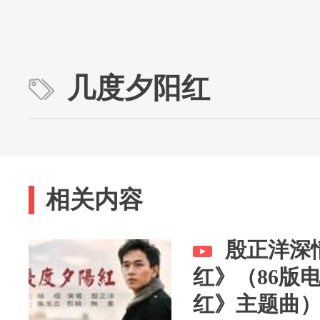
几度夕阳红
相关内容
殷正洋深
红》（86版
红》主题曲