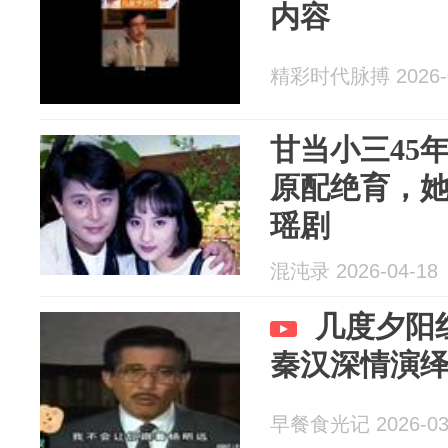
内容
精彩时代脉搏 2026-0
甘当小三45
原配绝育，
瑶剧
混沌录 2026-04-18
几度夕阳
秦汉深情演
早餐食光记 2026-03