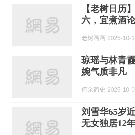
【老树日历】
六，宜煮酒
老树画画 2025-10-1
琼瑶与林青霞
婉气质非凡
何氽简史 2025-10-0
刘雪华65岁
无女独居12