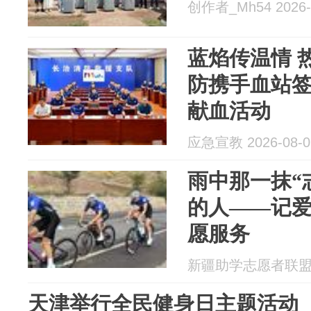
创作者_Mh54 2026-
蓝焰传温情 
防携手血站
献血活动
应急宣教 2026-08-0
雨中那一抹“
的人——记爱
愿服务
新疆助学志愿者联盟 20
天津举行全民健身日主题活动