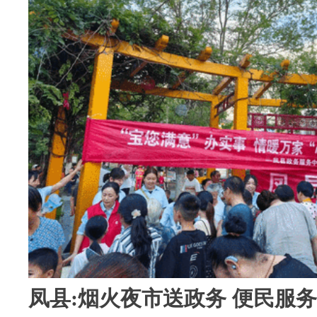
凤县:烟火夜市送政务 便民服