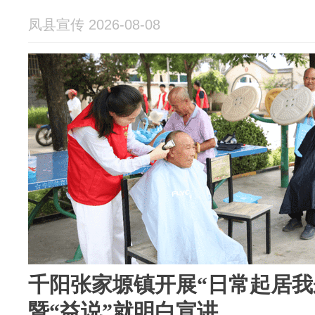
凤县宣传 2026-08-08
千阳张家塬镇开展“日常起居我
暨“益说”就明白宣讲