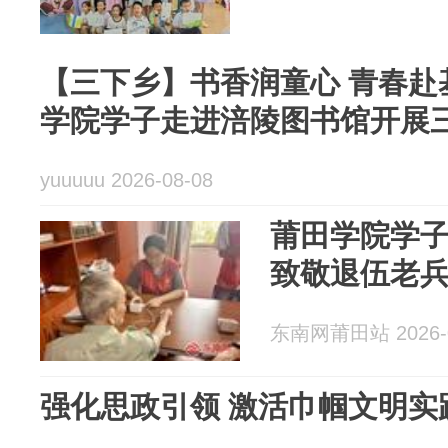
【三下乡】书香润童心 青春赴
学院学子走进涪陵图书馆开展
yuuuuu 2026-08-08
莆田学院学
致敬退伍老
东南网莆田站 2026-0
强化思政引领 激活巾帼文