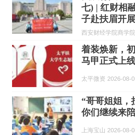
七) | 红财
子赴扶眉开展
[扶眉青年红，
西安财经学院商学院 20
着装焕新，
马甲正式上
太平微资 2026-08-0
“哥哥姐姐，
你们继续来陪
上海宝山 2026-08-0