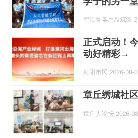
学子的另一堂
智汇鲁喀用AI筑疆 202
正式启动！
动好精彩→
射阳市民 2026-08-0
章丘绣城社
章丘人论坛 2026-08