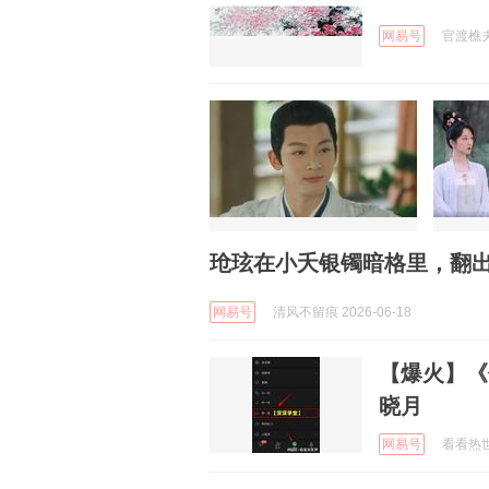
网易号
官渡樵夫 
玱玹在小夭银镯暗格里，翻
网易号
清风不留痕 2026-06-18
【爆火】《
晓月
网易号
看看热世界