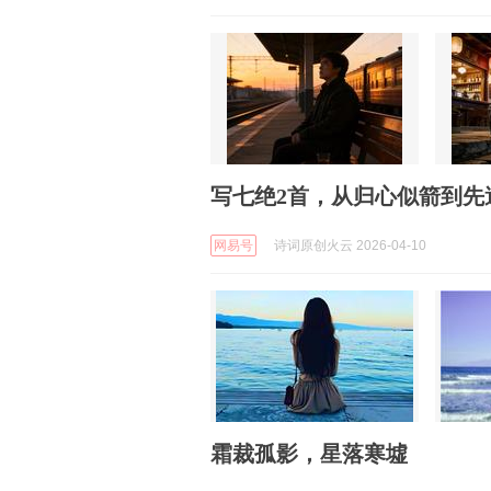
写七绝2首，从归心似箭到先
网易号
诗词原创火云 2026-04-10
霜裁孤影，星落寒墟