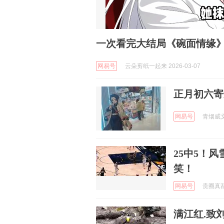
一次看完大结局《碗面情缘》
网易号
云朵剪纸一起来 2026-03-07
正月初六寄
网易号
青烟威文学
25中5！
笑！
网易号
贵圈真乱 
满江红.致