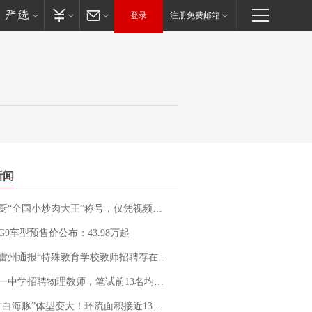
登录
注册免费邮箱
新闻
“全国小炒肉大王”称号，仅凭视频评出？中国烹饪协会回应
G9车型预售价公布：43.98万起
通报“特殊教育学校教师招聘存在违规行为”：已启动问责程序 副校长被停职
招聘物理教师，笔试前13名均遭淘汰？教育局：已叫停招聘，成立调查组全面核查
白海豚”体型变大！环流面积接近13个浙江那么大