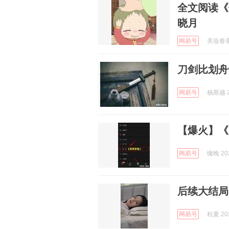
全文阅读《
晓月
网易号
美妆春蚕专
刀剑比划舟
网易号
杨斯越 2
【爆火】《
网易号
慵晚 202
后续大结局
网易号
粒夏 202