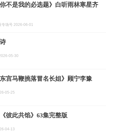
你不是我的必选题》白听雨林寒星齐
场号 2026-06-01
诗
026-05-30
东宫马鞭挑落冒名长姐》顾宁李豫
6-05-25
《彼此共馅》63集完整版
6-04-13