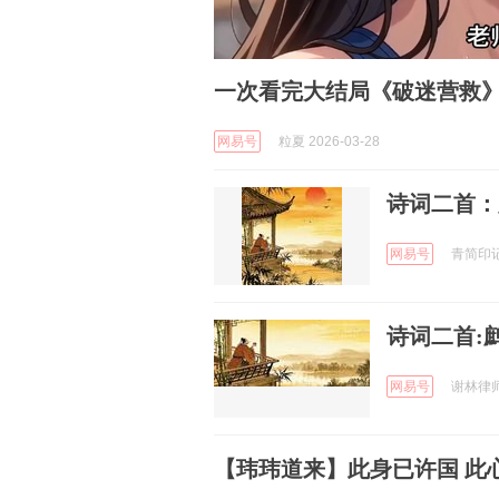
一次看完大结局《破迷营救》
网易号
粒夏 2026-03-28
诗词二首：
网易号
青简印记 
诗词二首:
网易号
谢林律师 
【玮玮道来】此身已许国 此