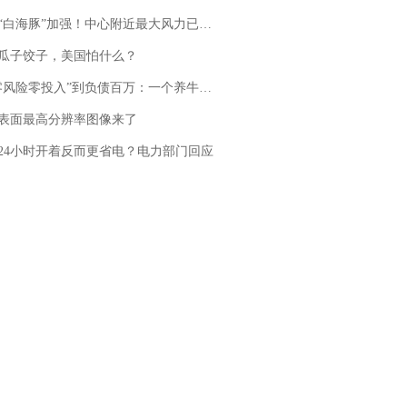
白海豚”加强！中心附近最大风力已达15级 最新研判
瓜子饺子，美国怕什么？
险零投入”到负债百万：一个养牛项目崩盘后，谁该为农户的贷款买单丨红星调查
表面最高分辨率图像来了
24小时开着反而更省电？电力部门回应