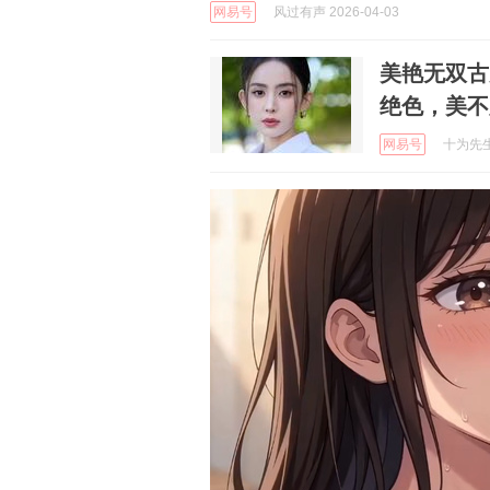
网易号
风过有声 2026-04-03
美艳无双古
绝色，美不
网易号
十为先生 