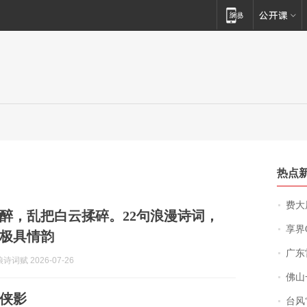
热点
费大厨
醉，乱把白云揉碎。22句浪漫诗词，
享界
极具情韵
广东雷州
词赋 2026-07-26
佛山一中学
侠影
台风“