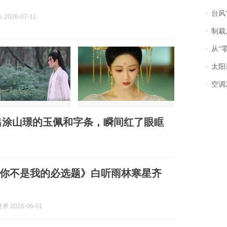
台风“
2026-07-11
制裁
从“零风
太阳
空调
出涂山璟的玉佩和字条，瞬间红了眼眶
你不是我的必选题》白听雨林寒星齐
 2026-06-01