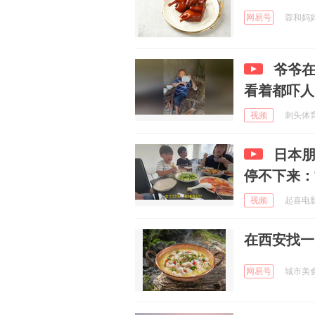
网易号
蓉和妈妈菜
爷爷
看着都吓人
视频
刺头体育 
日本
停不下来：
视频
起喜电影 
在西安找一
网易号
城市美食名