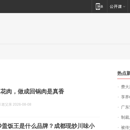
热点
费大厨
五花肉，做成回锅肉是真香
享界
父亲 2026-08-08
广东雷州
制裁
炒盖饭王是什么品牌？成都现炒川味小
被传交付严重超