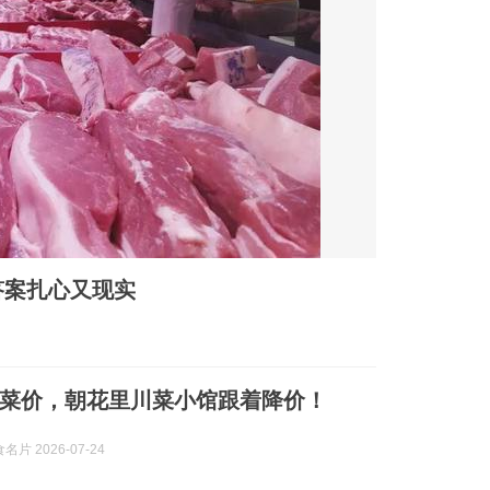
答案扎心又现实
菜价，朝花里川菜小馆跟着降价！
片 2026-07-24