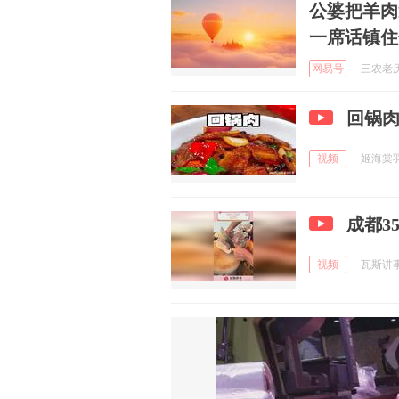
公婆把羊肉
一席话镇住
网易号
三农老历 
回锅肉
视频
姬海棠羽笠
成都3
视频
瓦斯讲事 