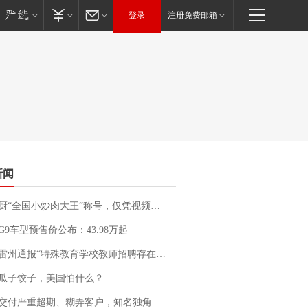
登录
注册免费邮箱
新闻
“全国小炒肉大王”称号，仅凭视频评出？中国烹饪协会回应
G9车型预售价公布：43.98万起
通报“特殊教育学校教师招聘存在违规行为”：已启动问责程序 副校长被停职
瓜子饺子，美国怕什么？
期、糊弄客户，知名独角兽车企创始人回应：都没证据，将依法采取措施，“本人长期与美国交管局保持沟通，对方表示肯定”