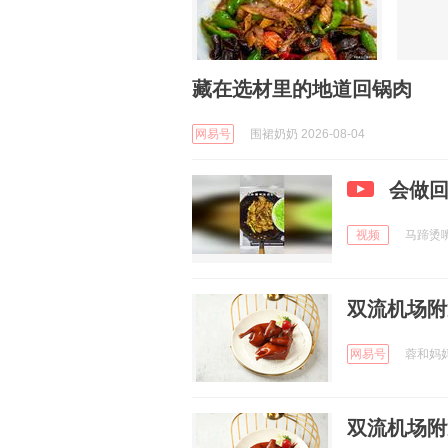
藏在选材里的地道回锅肉
网易号
围裙奶奶 2026-08-04
会做
视频
马蹄烫嘴说
双流机场附
网易号
蓉和妈妈菜
双流机场附