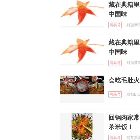
藏在典籍里
中国味
网易号
封面新闻 
藏在典籍里
中国味
网易号
封面新闻 
会吃毛肚火
网易号
成都BIG
回锅肉家常
杀米饭！
网易号
阿莱美食汇