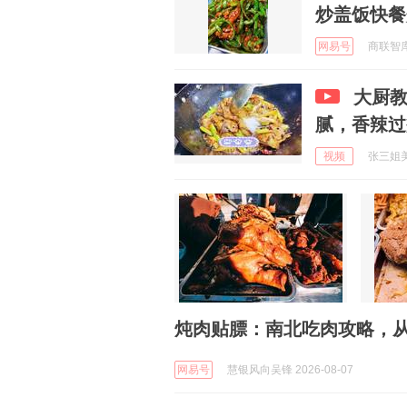
炒盖饭快餐
网易号
商联智库 
大厨
腻，香辣过
视频
张三姐美食
炖肉贴膘：南北吃肉攻略，
网易号
慧银风向吴锋 2026-08-07