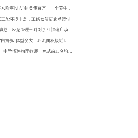
险零投入”到负债百万：一个养牛项目崩盘后，谁该为农户的贷款买单丨红星调查
坏纸巾盒，宝妈被酒店要求赔付924元！三亚一酒店回复：骨瓷定制！网友一查价格，吵翻了
总、应急管理部针对浙江福建启动防汛防台风四级应急响应
白海豚”体型变大！环流面积接近13个浙江那么大
招聘物理教师，笔试前13名均遭淘汰？教育局：已叫停招聘，成立调查组全面核查