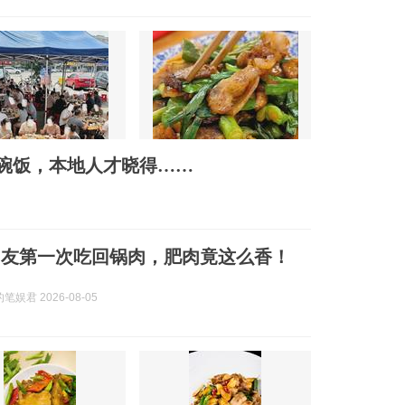
2碗饭，本地人才晓得……
朋友第一次吃回锅肉，肥肉竟这么香！
娱君 2026-08-05