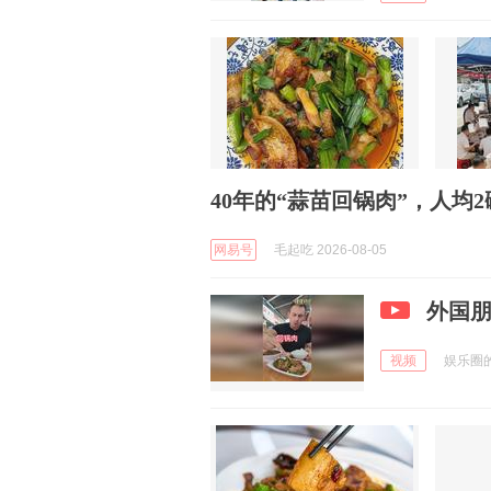
40年的“蒜苗回锅肉”，人均
网易号
毛起吃 2026-08-05
外国
视频
娱乐圈的笔