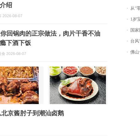
介绍
从“零风
2026-08-07
1岁宝宝碰
国家防
教你回锅肉的正宗做法，肉片干香不油
台风“
瘾下酒下饭
佛山一中学
 2026-08-07
从北京酱肘子到潮汕卤鹅