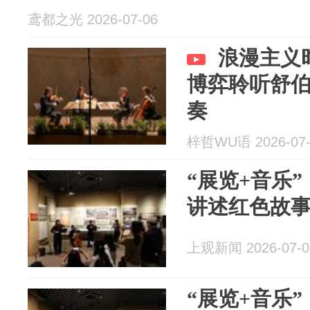
鸢都之光 2026-07-06
浪漫主义
博弈聆听舒
奏
梓哲WU语 2026-07-
“展览+音乐
讲述红色故
上观新闻 2026-07-0
“展览+音乐