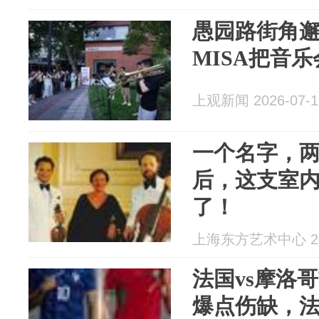
愚园路街角
MISA把音
上观新闻 2026-07-1
一个名字，两
后，这支室
了！
上海东方艺术中心 202
法国vs摩洛
爆点伤缺，