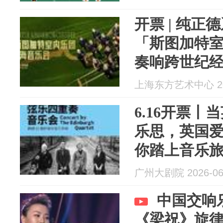
开票 | 纯
「斯图加特
奏响跨世纪
上海东方艺术中心 202
6.16开票
乐思，英国
你踏上音乐
广州大剧院 2026-06
中国交响
《梁祝》旋