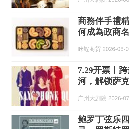
商務伴手禮
何成為政商
咔锃商贸 2026-08-0
7.29开票
河，解锁萨
广州大剧院 2026-07
鲍罗丁弦乐