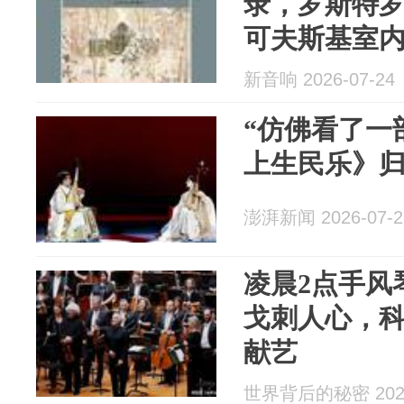
录，罗斯特
可夫斯基室
新音响 2026-07-24
“仿佛看了一
上生民乐》归
澎湃新闻 2026-07-2
凌晨2点手风
戈刺人心，
献艺
世界背后的秘密 2026