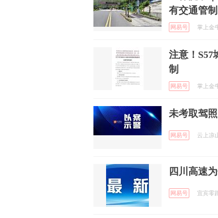
有交通管制
网易号
掌上金牛 
注意！S5
制
网易号
掌上金牛 
未考取驾照
网易号
云上凉山 
四川高速为
网易号
宜宾零距离