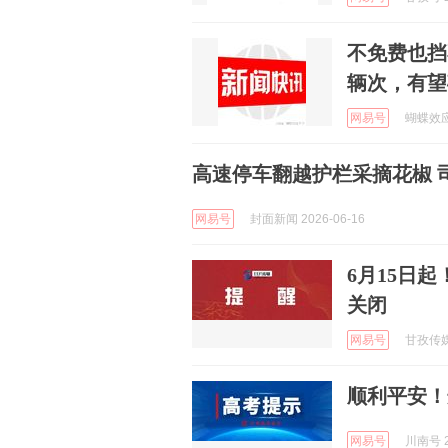
不免费也挡
辆次，有望
网易号
蝴蝶效应来
高速停车翻越护栏采摘花椒 司
网易号
封面新闻 2026-06-16
6月15日
关闭
网易号
甘孜传媒 
顺利平安！
网易号
川南号 2