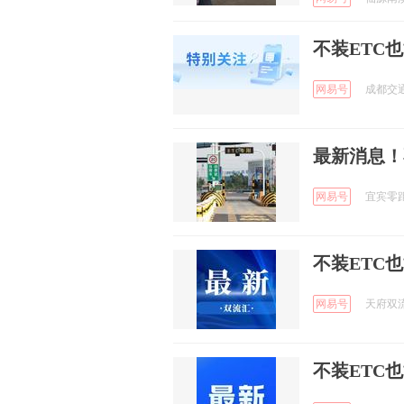
不装ETC
网易号
成都交通运
最新消息！
网易号
宜宾零距离
不装ETC
网易号
天府双流 
不装ETC