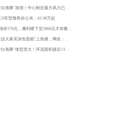
白海豚”加强！中心附近最大风力已达15级 最新研判
G9车型预售价公布：43.98万起
价570元，搬到楼下交5060元才肯搬上楼！女子傻眼了……
建议大家买深色蛋糕”上热搜，网友：天塌了！
白海豚”体型变大！环流面积接近13个浙江那么大