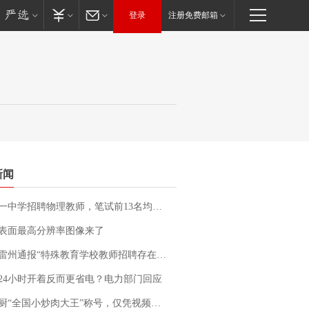
登录
注册免费邮箱
新闻
招聘物理教师，笔试前13名均遭淘汰？教育局：已叫停招聘，成立调查组全面核查
表面最高分辨率图像来了
通报“特殊教育学校教师招聘存在违规行为”：已启动问责程序 副校长被停职
24小时开着反而更省电？电力部门回应
“全国小炒肉大王”称号，仅凭视频评出？中国烹饪协会回应