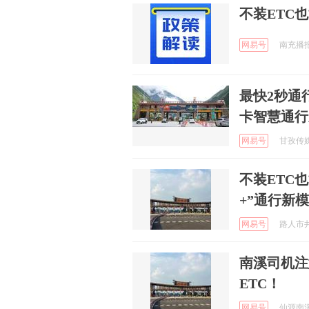
不装ETC
网易号
南充播报 
最快2秒通
卡智慧通行
网易号
甘孜传媒 
不装ETC
+”通行新
网易号
路人市井生
南溪司机注
ETC！
网易号
仙源南溪 