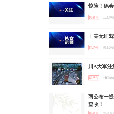
惊险！德会
网易号
云上凉山 
王某无证驾
网易号
云上凉山 
川A大军注
网易号
封面新闻 
两公布一提
查收！
网易号
甘孜号 2