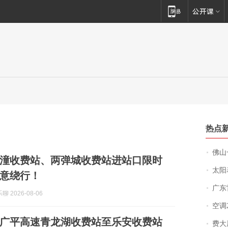
热点
佛山一中学
潼收费站、两弹城收费站进站口限时
太阳
意绕行！
广东雷州
 2026-08-06
空调
广平高速青龙湖收费站至乐安收费站
费大厨