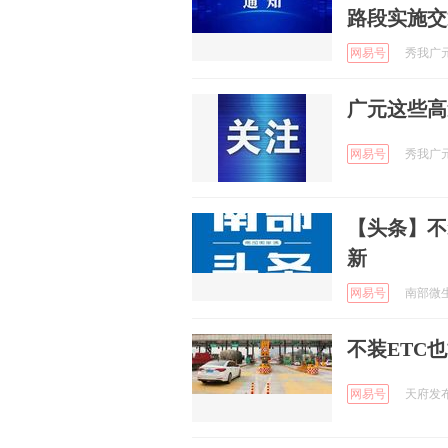
路段实施交
网易号
秀我广元 
广元这些高
网易号
秀我广元 
【头条】不
新
网易号
南部微生活
不装ETC
网易号
天府发布 