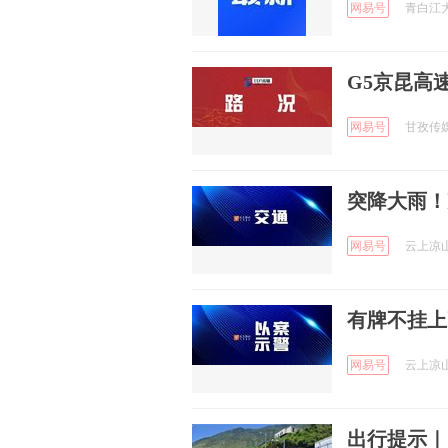
网易号
青白江大
G5京昆高
网易号
甘孜传媒 
突降大雨！
网易号
云上凉山 
有牌不挂上
网易号
云上凉山 
出行提示｜