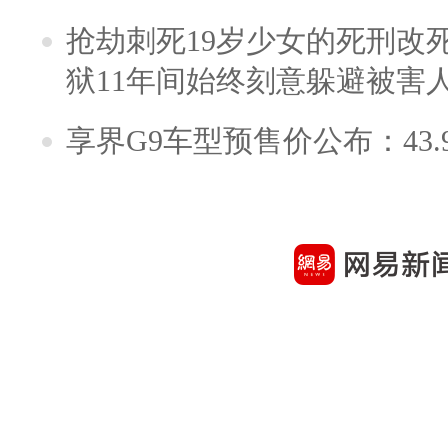
抢劫刺死19岁少女的死刑改
狱11年间始终刻意躲避被害
享界G9车型预售价公布：43.