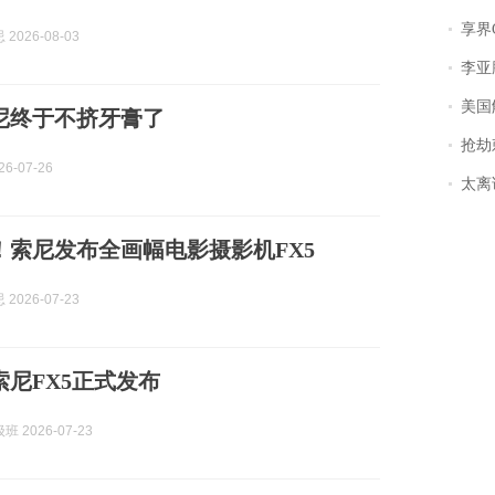
享界
2026-08-03
李亚鹏含泪感谢“
美国
索尼终于不挤牙膏了
抢劫刺死
6-07-26
太离谱！
起！索尼发布全画幅电影摄影机FX5
2026-07-23
，索尼FX5正式发布
 2026-07-23