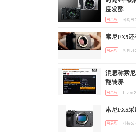
时隔9年或
度发酵
网易号
蜂鸟网 2
索尼FX5
网易号
相机Beta
消息称索尼F
翻转屏
网易号
IT之家 2
索尼FX5采
网易号
科技饭 2