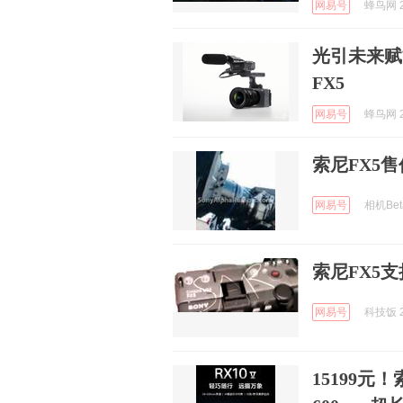
网易号
蜂鸟网 2
光引未来赋
FX5
网易号
蜂鸟网 2
索尼FX5售
网易号
相机Beta
索尼FX5
网易号
科技饭 2
15199元