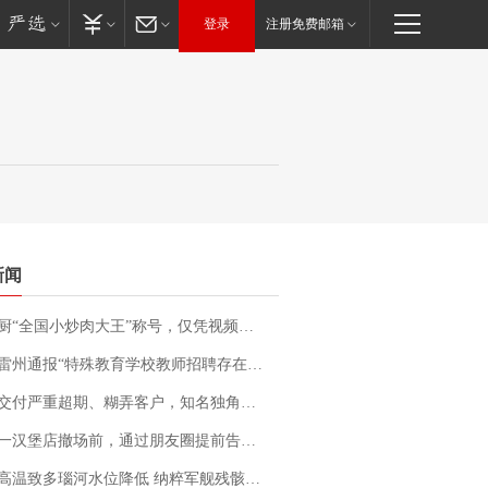
登录
注册免费邮箱
新闻
“全国小炒肉大王”称号，仅凭视频评出？中国烹饪协会回应
通报“特殊教育学校教师招聘存在违规行为”：已启动问责程序 副校长被停职
期、糊弄客户，知名独角兽车企创始人回应：都没证据，将依法采取措施，“本人长期与美国交管局保持沟通，对方表示肯定”
撤场前，通过朋友圈提前告知逐一退费，有顾客仅剩1元也全被退回，分文不少；顾客：言而有信，让人感动
高温致多瑙河水位降低 纳粹军舰残骸重见天日