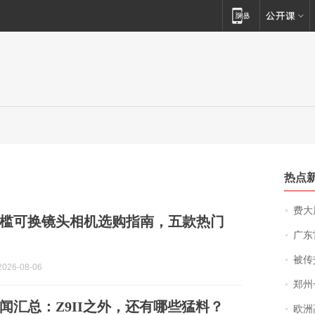
热点
费大厨
零门槛可换镜头相机选购指南，五款热门
广东雷州
被传交付严重超
026-08-06
郑州一汉堡店
闻汇总：Z9II之外，还有哪些猛料？
欧洲