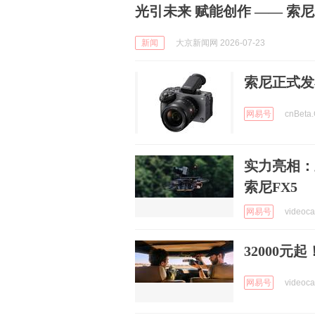
光引未来 赋能创作 —— 索
新闻
大京新闻网 2026-07-23
索尼正式发
网易号
cnBeta
实力亮相：
索尼FX5
网易号
videoc
32000元
网易号
videoc