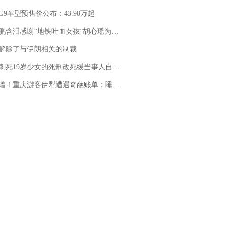
G9车型预售价公布：43.98万起
地铁吐血女孩”胡心瑶为嫣然天使捐99999元：这份捐赠太沉重，尊重其捐赠意愿，个人向胡心瑶和她的病友之家各捐赠99999元
解除了与伊朗相关的制裁
19岁少女的死刑改死缓当事人自述：出狱11年间始终刻意躲避被害人家属
重庆游客伊犁遭遇奇葩账单：睡自己车里，被酒店收了150元“住宿费”