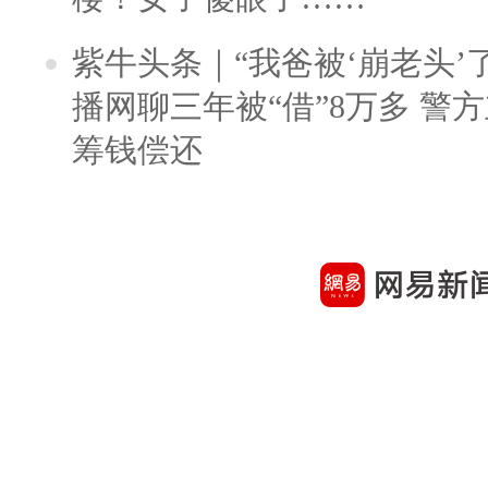
紫牛头条｜“我爸被‘崩老头’
播网聊三年被“借”8万多 警
筹钱偿还