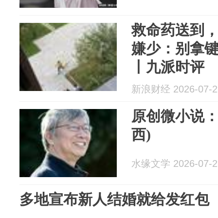
救命药送到，
嫌少：别拿
丨九派时评
新浪财经 2026-07-2
原创微小说：邻
西)
水缘文学 2026-07-2
多地宣布新人结婚就给发红包