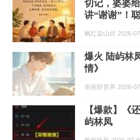
切记，婆婆
讲“谢谢”！
枫红染山径 2026-07
爆火 陆屿林凤《还了钱，欠了
情》
依依听世界 2026-07
【爆款】《
屿林凤