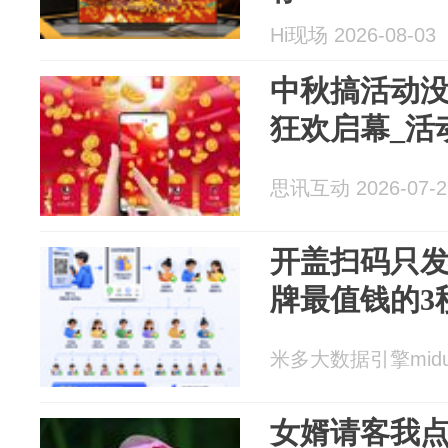
Hi现场 2026-08-03
中秋搞活动
狂欢启幕_活
思讯互动 2026-07-2
开盖扫码只
牌最值钱的3
米多大数据引擎miduo 
女婿请客我