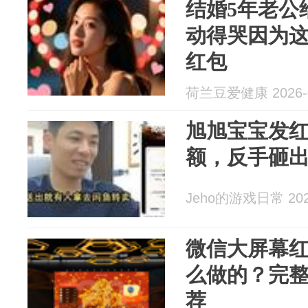
结婚5年老公
动得哭因为
红包
荷兰豆爱健康 2026-0
旭旭宝宝发
额，反手砸出
Jeho的游戏日常 2026
微信大屏幕
么做的？完
荐