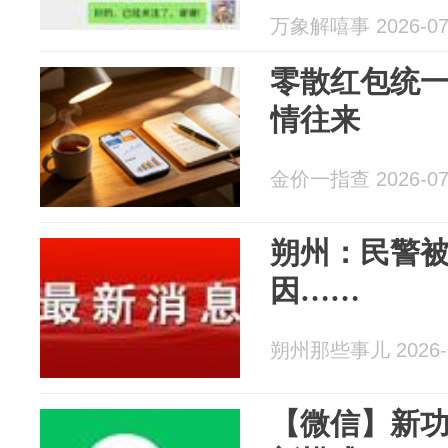
万象解嘻事 2026-07
零散红包统
情往来
金价一指查 2026-07
朔州：民警被
因……
朔州那些事儿 2026-0
【微信】新功