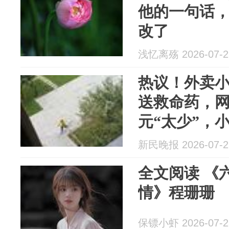
他的一句话
改了
浅忆离殇 2026-07-2
热议！外卖小
送救命药，网
元“太少”，
新民晚报 2026-07-2
全文阅读 《
情》程珊珊
保镖小虾 2026-07-2