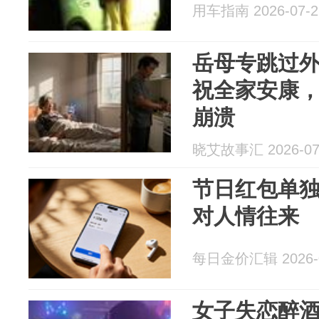
用车指南 2026-07-2
岳母专跳过
祝全家安康
崩溃
晓艾故事汇 2026-07
节日红包单
对人情往来
每日金价汇辑 2026-0
女子失恋醉酒