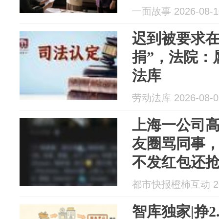
一面故事 2026-08-1
迟到被要求在
捐”，法院：
法库
劳动法库 2026-08-0
上海一公司高
友圈骂同事，
不发红包还抢
号发多段视频
都市快报橙柿互动 202
如”，法院判
智库独家|挣2