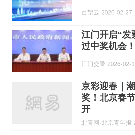
百望云 2026-02-27
江门开启“发
过中奖机会
江门交警 2026-02-1
京彩迎春｜
奖！北京春节
开
北青网-北京青年报 20