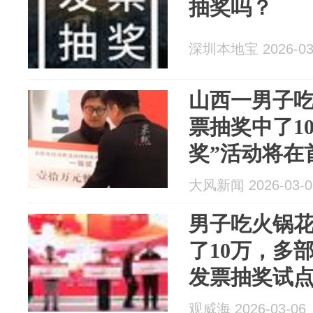
抽奖吗？
深圳本地宝 2026-03
山西一男子吃
票抽奖中了1
奖”活动将在
开展，上传
大风新闻 2026-03-0
得奖励
男子吃火锅花
了10万，多
发票抽奖试
观威海 2026-03-06