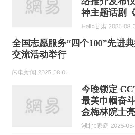
络推介发布仪
神主题话剧
动在兰州举
Hello甘肃 2025-08-
全国志愿服务“四个100”先进
交流活动举行
闪电新闻 2025-08-01
今晚锁定 CCT
最美巾帼奋
金梅林院士
湖北e家庭 2025-05-