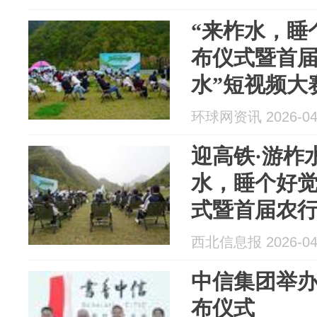
“来柞水，睡
布仪式暨首届
水”短视频大
柞水举行
环球网资讯 2026-04
迎高铁·游柞
水，睡个好觉
式暨首届农行
频大赛启动
西北信息报 2026-04
中信集团举办
布仪式