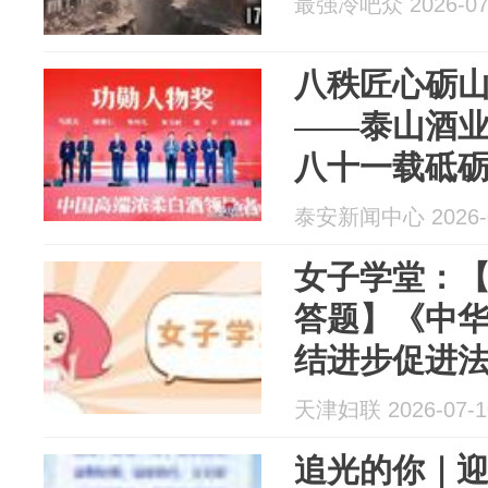
最强冷吧众 2026-07
八秩匠心砺山
——泰山酒
八十一载砥
泰安新闻中心 2026-0
女子学堂：【
答题】《中
结进步促进
天津妇联 2026-07-1
追光的你｜