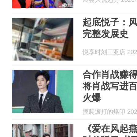
起底悦子：
完整发展史
悦享时刻三亚店 2026
合作肖战赚
将肖战写进
火爆
摸爬滚打的烙印 2026
《爱在风起