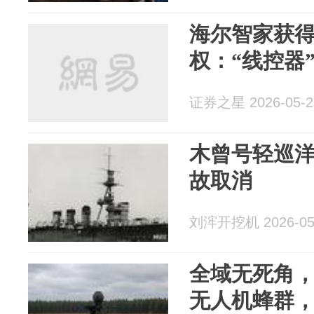
海尔智家获
权：“线控器
证券之星 2026-05-2
木曾号轻巡
故取消
刘浶开挖机 2026-05
全域无死角
无人机蜂群