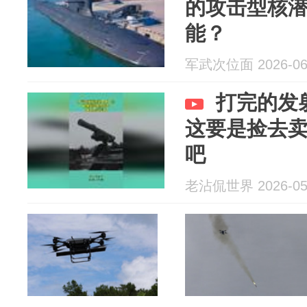
的攻击型核
能？
军武次位面 2026-06
打完的发
这要是捡去
吧
老沾侃世界 2026-05