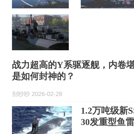
战力超高的Y系驱逐舰，内卷堪
是如何封神的？
别吵吵 2026-02-28
1.2万吨级新
30发重型鱼