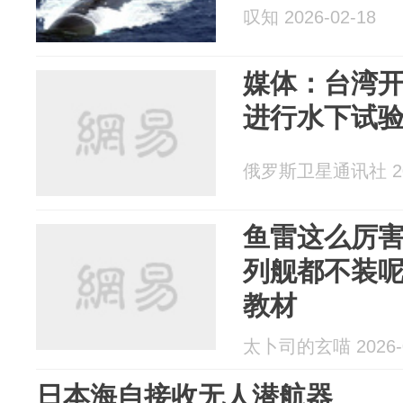
叹知 2026-02-18
媒体：台湾
进行水下试
俄罗斯卫星通讯社 202
鱼雷这么厉
列舰都不装
教材
太卜司的玄喵 2026-0
日本海自接收无人潜航器