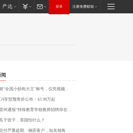
登录
注册免费邮箱
新闻
“全国小炒肉大王”称号，仅凭视频评出？中国烹饪协会回应
G9车型预售价公布：43.98万起
通报“特殊教育学校教师招聘存在违规行为”：已启动问责程序 副校长被停职
瓜子饺子，美国怕什么？
期、糊弄客户，知名独角兽车企创始人回应：都没证据，将依法采取措施，“本人长期与美国交管局保持沟通，对方表示肯定”