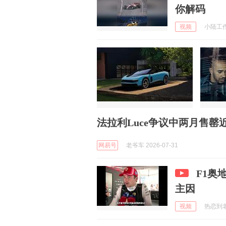
你解码
视频
小陆工作室
法拉利Luce争议中两月售罄近
网易号
老爷车 2026-07-31
F1奥
主因
视频
热恋到老 