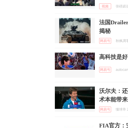
视频
张硜卤说体
法国Dra
揭秘
网易号
秋枫凋零 
高科技是好
网易号
autocar
沃尔夫：还
术本能带来
网易号
懂球帝 2
FIA官方