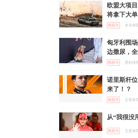
欧盟大项目
将拿下大单
网易号
本末倒置也
匈牙利围场
边撒尿，全
网易号
爱的境界是
诺里斯杆位
来了！？
网易号
五星体育 
从“我很没
网易号
五星体育 