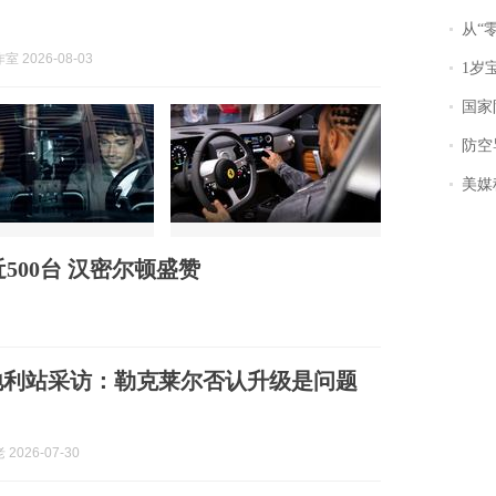
从“零风
 2026-08-03
1岁宝宝碰
国家防
防空导
美媒称
500台 汉密尔顿盛赞
地利站采访：勒克莱尔否认升级是问题
2026-07-30