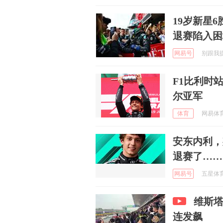
19岁新星
退赛陷入困
网易号
别跟我提回
F1比利时
尔亚军
体育
网易体育 
安东内利，
退赛了……
网易号
五星体育 
维斯
连发飙