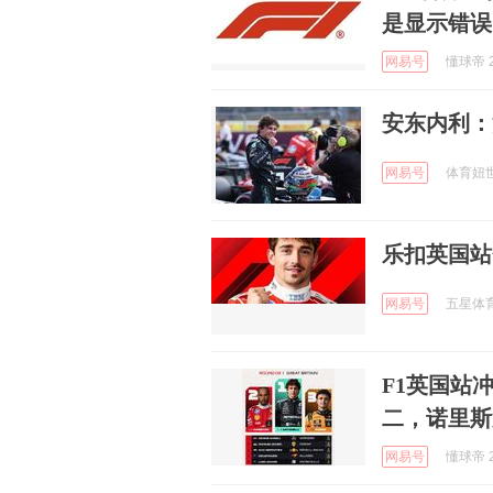
是显示错误
网易号
懂球帝 2
安东内利：
网易号
体育妞世界
乐扣英国站
网易号
五星体育 
F1英国站
二，诺里斯
网易号
懂球帝 2