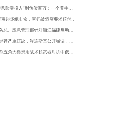
险零投入”到负债百万：一个养牛项目崩盘后，谁该为农户的贷款买单丨红星调查
坏纸巾盒，宝妈被酒店要求赔付924元！三亚一酒店回复：骨瓷定制！网友一查价格，吵翻了
总、应急管理部针对浙江福建启动防汛防台风四级应急响应
弹严重短缺，泽连斯基公开喊话，乌克兰失去导弹拦截能力？
五角大楼想用战术核武器对抗中俄，专家：赤裸裸的“核讹诈”