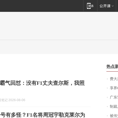
热点
费大厨
霸气回怼：没有F1丈夫查尔斯，我照
享界
广东雷州
记 2026-08-06
制裁
号有多怪？F1名将周冠宇勒克莱尔为
被传交付严重超