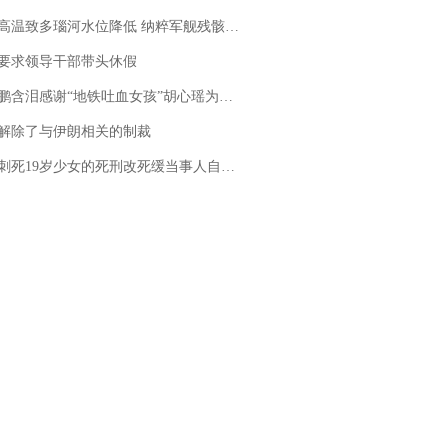
高温致多瑙河水位降低 纳粹军舰残骸重见天日
要求领导干部带头休假
地铁吐血女孩”胡心瑶为嫣然天使捐99999元：这份捐赠太沉重，尊重其捐赠意愿，个人向胡心瑶和她的病友之家各捐赠99999元
解除了与伊朗相关的制裁
19岁少女的死刑改死缓当事人自述：出狱11年间始终刻意躲避被害人家属