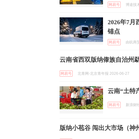
网易号
博途技术拖
2026年
锚点
网易号
由吭商贸 
云南省西双版纳傣族自治州
网易号
北青网-北京青年报 2026-06-27
云南“土特
网易号
新浪财经 
版纳小苞谷 闯出大市场（神