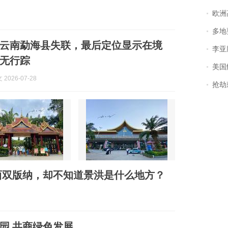
欧洲
多地
在云南勐海县失联，最后定位显示在境
李亚鹏含泪感谢“
无行踪
美国
2026-07-28
抢劫刺死
西双版纳，却不知道景洪是什么地方？
园 共商绿色发展