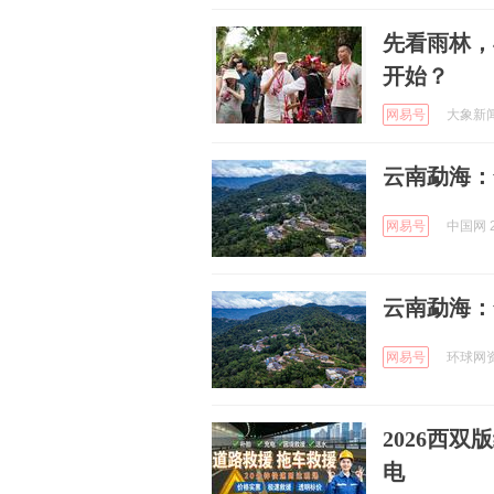
先看雨林，
开始？
网易号
大象新闻 
云南勐海：
网易号
中国网 2
云南勐海：
网易号
环球网资讯
2026西
电