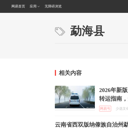
网易首页
应用
无障碍浏览
勐海县
相关内容
2026年
转运指南，
网易号
少选文化观
云南省西双版纳傣族自治州