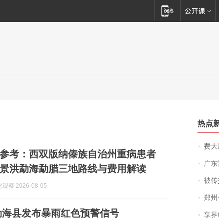
热点
费大厨
新版参考：西双版纳傣族自治州重病患者
广东雷州
景洪勐海勐腊三地路线与费用解读
被传交付严重超
察 2026-08-05
郑州一汉堡店
勐海县发布暴雨红色预警信号
享界