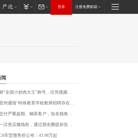
登录
注册免费邮箱
新闻
“全国小炒肉大王”称号，仅凭视频评出？中国烹饪协会回应
通报“特殊教育学校教师招聘存在违规行为”：已启动问责程序 副校长被停职
期、糊弄客户，知名独角兽车企创始人回应：都没证据，将依法采取措施，“本人长期与美国交管局保持沟通，对方表示肯定”
撤场前，通过朋友圈提前告知逐一退费，有顾客仅剩1元也全被退回，分文不少；顾客：言而有信，让人感动
G9车型预售价公布：43.98万起