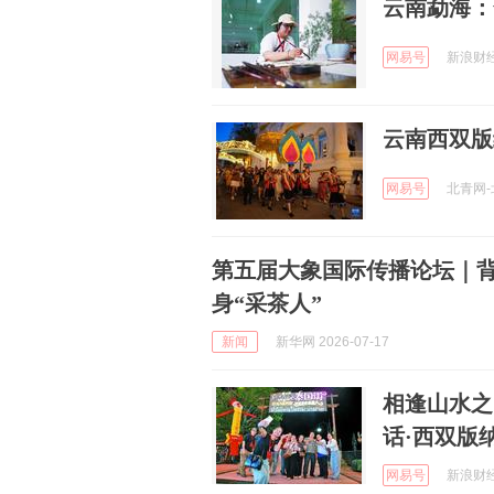
云南勐海：
网易号
新浪财经 
云南西双版
网易号
北青网-北
第五届大象国际传播论坛｜背
身“采茶人”
新闻
新华网 2026-07-17
相逢山水之
话·西双版
网易号
新浪财经 