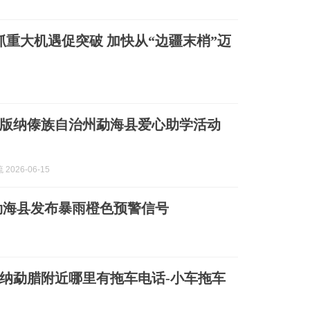
抓重大机遇促突破 加快从“边疆末梢”迈
版纳傣族自治州勐海县爱心助学活动
2026-06-15
勐海县发布暴雨橙色预警信号
双版纳勐腊附近哪里有拖车电话-小车拖车