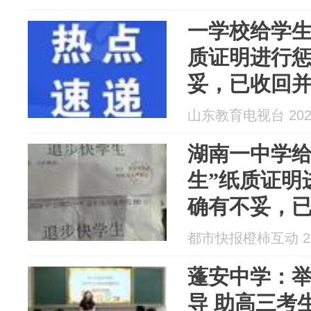
一学校给学生
质证明进行
妥，已收回
导
山东教育电视台 2026
湖南一中学给
生”纸质证明
确有不妥，
心理辅导
都市快报橙柿互动 202
蓬安中学：
导 助高三考