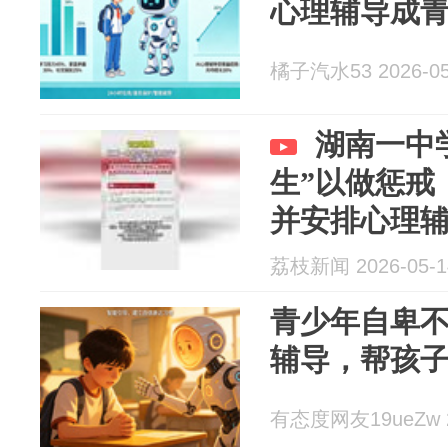
心理辅导成青
橘子汽水53 2026-05
湖南一中
生”以做惩戒
并安排心理
荔枝新闻 2026-05-1
青少年自卑不
辅导，帮孩
有态度网友19ueZw 20