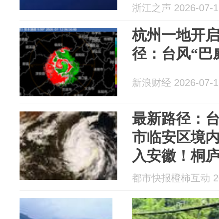
运营；杭州一
浙江之声 2026-07-1
杭州一地开启
径：台风“巴
新浪财经 2026-07-1
最新路径：台
市临安区境
入安徽！桐
孔泄洪
都市快报橙柿互动 202