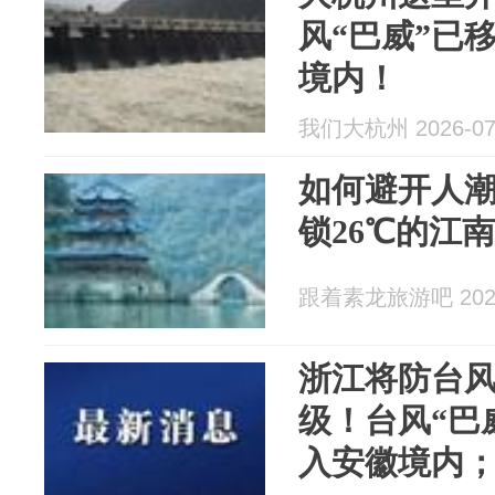
风“巴威”已
境内！
我们大杭州 2026-07
如何避开人
锁26℃的江
跟着素龙旅游吧 2026
浙江将防台风
级！台风“巴
入安徽境内