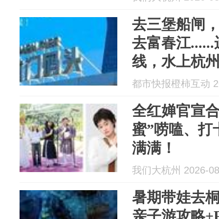
去三堡船闸
去富春江...
线，水上杭
都市快报橙柿互动 202
全红婵官宣合
蜜”唠嗑、打
满满！
我们大杭州 2026-08
暑期带娃去桐
亲子游攻略+F