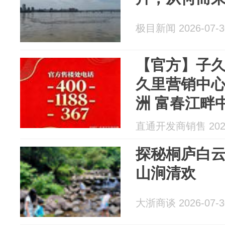
极目新闻 2026-07-3
【官方】子久
久里营销中
洲 富春江畔
品
直通开发商销售 2026
探秘桐庐白云
山涧清欢
大浙商谈 2026-07-3