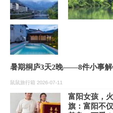
暑期桐庐3天2晚——8件小事解
鼠鼠旅行箱 2026-07-11
富阳女孩，
旗：富阳不