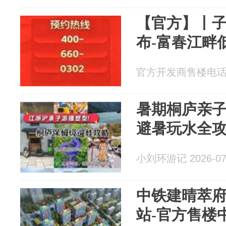
【官方】丨
布-富春江畔
官方开发商售楼电话 20
暑期桐庐亲子8
避暑玩水全
小刘环游记 2026-07
中铁建晴萃府
站-官方售楼