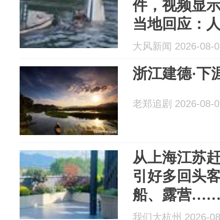
件，视频显
当地回应：
中
大风新闻 2026-08-0
浙江建德·下
老郑追剧 2026-08-0
从上海江苏
引好多回头
船、露营…
我们大杭州 2026-08