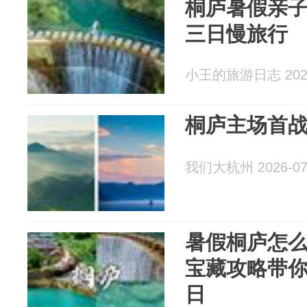
桐庐暑假亲
三日慢旅行
小王的旅游日志 2026
桐庐主场首
我们大杭州 2026-07
暑假桐庐怎
宝藏攻略带你
日