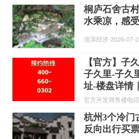
桐庐石舍古
水乘凉，感
澎湃经济 2026-07-2
【官方】子久
子久里-子久里
址-楼盘详情
院墅高端生
官方开发商售楼电话 20
杭州3个冷门
反向出行买