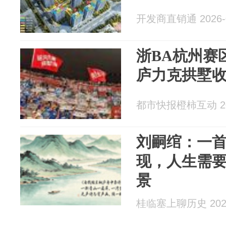
开发商直销通 2026-0
浙BA杭州赛
庐力克拱墅
都市快报橙柿互动 202
刘嗣绾：一
现，人生需
景
桂临塞上聊历史 2026