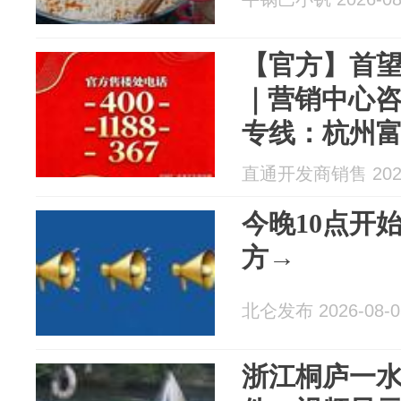
【官方】首
｜营销中心
专线：杭州
院【2026‑0
直通开发商销售 2026
今晚10点开
方→
北仑发布 2026-08-0
浙江桐庐一