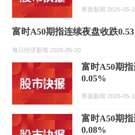
界面新闻 2026-05-2
富时A50期指连续夜盘收跌0.53
每日经济新闻 2026-05-20
富时A50期
0.05%
界面新闻 2026-05-1
富时A50期
0.08%