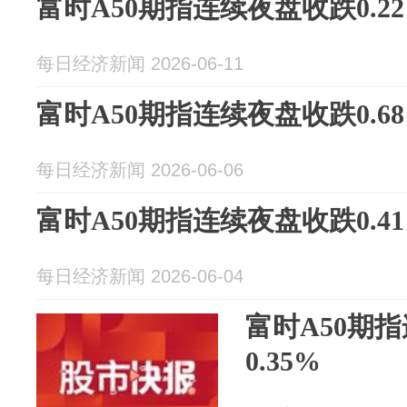
富时A50期指连续夜盘收跌0.2
每日经济新闻 2026-06-11
富时A50期指连续夜盘收跌0.68
每日经济新闻 2026-06-06
富时A50期指连续夜盘收跌0.4
每日经济新闻 2026-06-04
富时A50期
0.35%