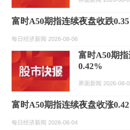
富时A50期指连续夜盘收跌0.35
每日经济新闻 2026-08-06
富时A50期
0.42%
界面新闻 2026-08-0
富时A50期指连续夜盘收涨0.42
每日经济新闻 2026-08-04