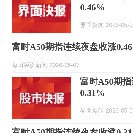
0.46%
界面新闻 2026-05-0
富时A50期指连续夜盘收涨0.46
每日经济新闻 2026-05-07
富时A50期
0.31%
界面新闻 2026-05-0
富时A50期指连续夜盘收涨0.31