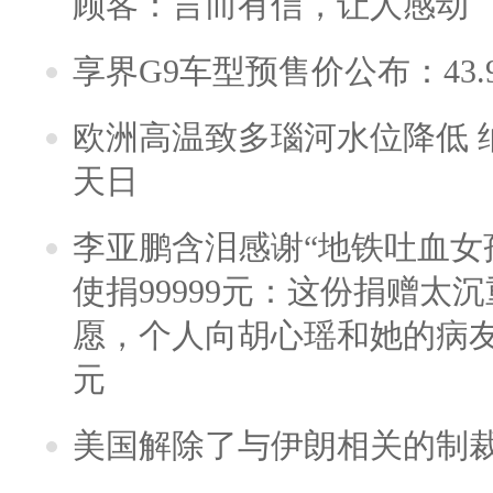
顾客：言而有信，让人感动
享界G9车型预售价公布：43.
欧洲高温致多瑙河水位降低 
天日
李亚鹏含泪感谢“地铁吐血女
使捐99999元：这份捐赠太
愿，个人向胡心瑶和她的病友之
元
美国解除了与伊朗相关的制