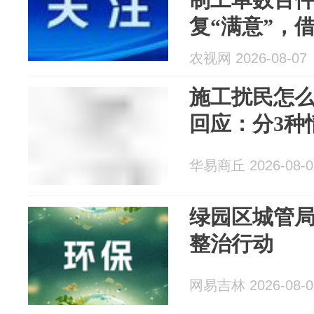
复“满意”，
意率，官方
农视网 2026-08-07
被处理
施工扰民怎
回应：分3种
华易商丘 2026-08-0
绿园区城管
整治行动
网易吉林 2026-08-0