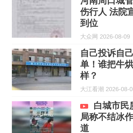
河南周口城
伤行人 法院
到位
大众网 2026-08-09
自己投诉自己
单！谁把牛
样？
大江看潮 2026-08-0
白城市民
局称不结冰
道