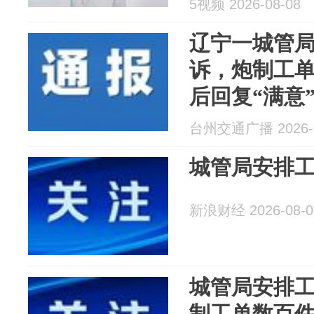
5视频 2026-08-08
辽宁一城管
诉，炮制工
后回复“满意
诉满意率，
台州交通广播 2026-0
人已被处理
城管局安排
新浪财经 2026-08-0
城管局安排
制工单数百