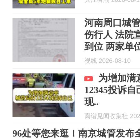
河南周口城
伤行人 法院
到位 两家单
钱”拖延
视线 2026-08-10
为增加满
12345投诉
现..
离谱见闻收集社 2026
96处等您来逛！南京城管发布