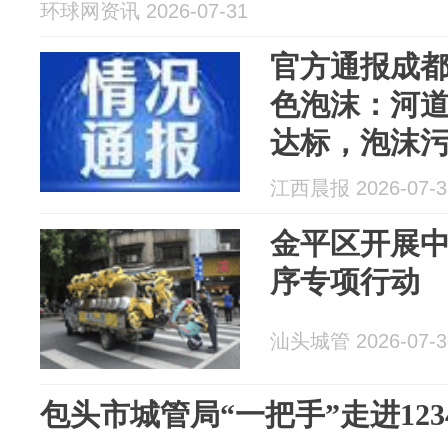
环球网资讯 2026-07-31
官方通报成
色泡沫：河
达标，泡沫
内一地铁施
江西晨报 2026-07-3
金平区开展
序专项行动
汕头城管 2026-07-3
包头市城管局“一把手”走进123