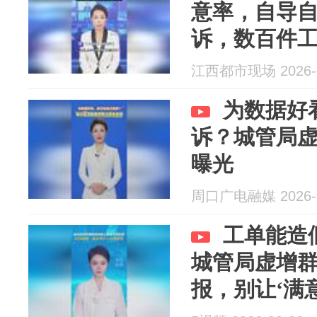
意率，自导
诉，数百件工
江西都市现场 2026-0
为数据好
诉？城管局
曝光
周口广电融媒 2026-0
工单能造
城管局虚增
报，别让‘满