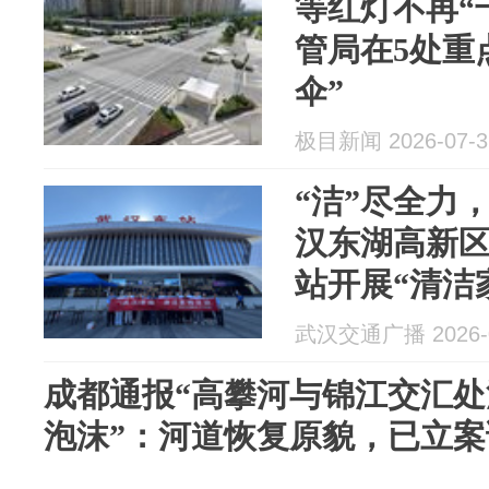
等红灯不再“
管局在5处重
伞”
极目新闻 2026-07-3
“洁”尽全力，
汉东湖高新
站开展“清洁
武汉交通广播 2026-0
成都通报“高攀河与锦江交汇
泡沫”：河道恢复原貌，已立案