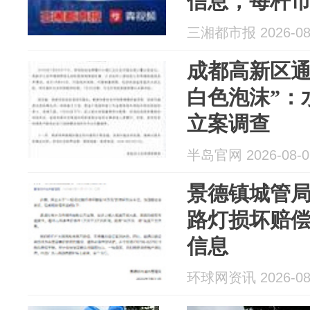
信息，每杆市
元
三湘都市报 2026-08
成都高新区通
白色泡沫”：
立案调查
半岛官网 2026-08-0
景德镇城管局
路灯损坏赔偿
信息
环球网资讯 2026-08