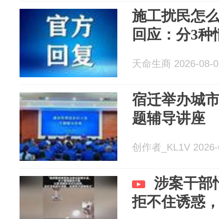
施工扰民怎
回应：分3种
天命生商 2026-08-0
宿迁举办城
题辅导讲座
创作者_KL1V 2026-
涉案干部
拒不住诱惑