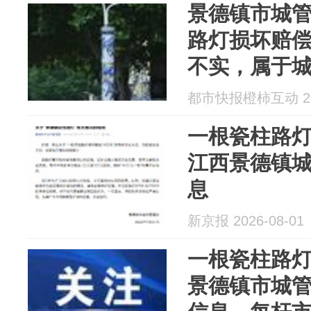
景德镇市城管
路灯损坏赔偿
不实，属于
每杆市场参考
都市快报橙柿互动 202
一根瓷柱路灯
江西景德镇
息
新京报 2026-08-01
一根瓷柱路灯
景德镇市城