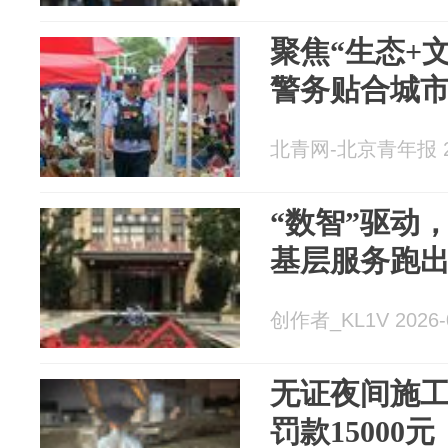
聚焦“生态+
警务贴合城
北青网-北京青年报 20
“数智”驱动
基层服务跑出
创作者_KL1V 2026-
无证夜间施工扰民 黄
罚款15000元