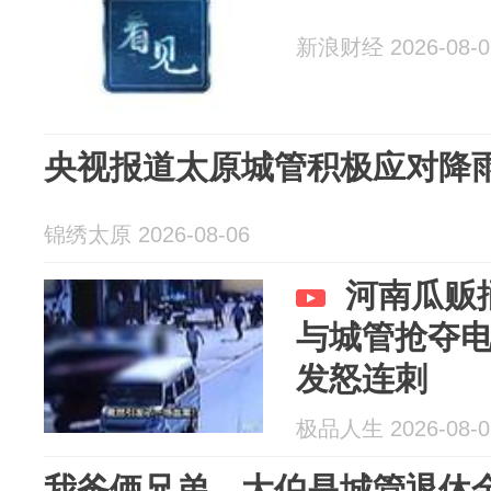
新浪财经 2026-08-0
央视报道太原城管积极应对降
锦绣太原 2026-08-06
河南瓜贩
与城管抢夺
发怒连刺
极品人生 2026-08-0
我爸俩兄弟，大伯是城管退休金