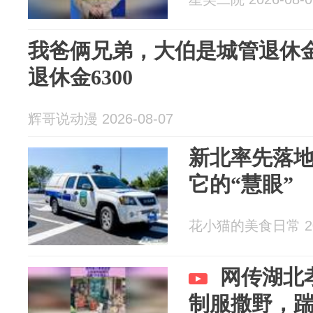
我爸俩兄弟，大伯是城管退休金
退休金6300
辉哥说动漫 2026-08-07
新北率先落
它的“慧眼”
花小猫的美食日常 202
网传湖北
制服撒野，踹