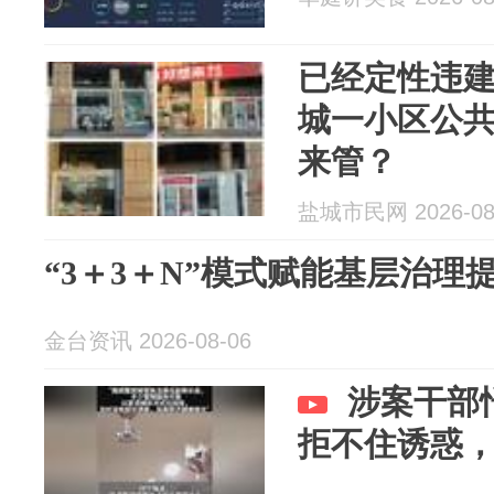
已经定性违
城一小区公
来管？
盐城市民网 2026-08
“3＋3＋N”模式赋能基层治理
金台资讯 2026-08-06
涉案干部
拒不住诱惑