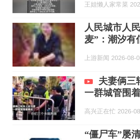
王姐懒人家常菜 2026
人民城市人民
麦”：潮汐有
上游新闻 2026-08-0
夫妻俩三
一群城管围
高兴正在忙 2026-08
“僵尸车”屡