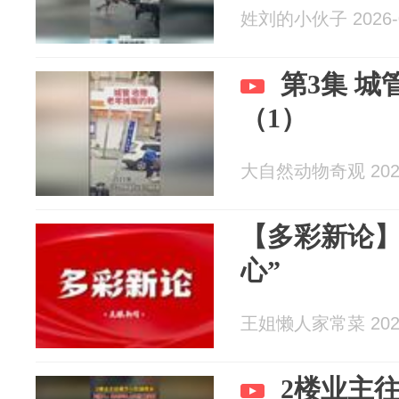
姓刘的小伙子 2026-0
第3集 城管暴力执法何时休？
（1）
大自然动物奇观 2026
【多彩新论】
心”
王姐懒人家常菜 2026
2楼业主