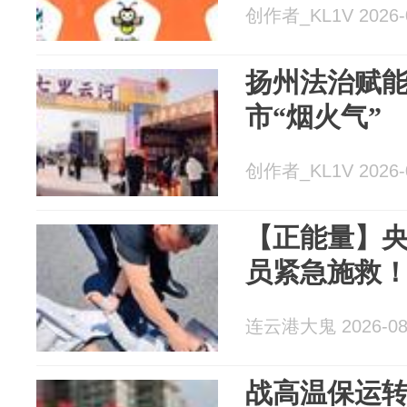
创作者_KL1V 2026-
扬州法治赋能
市“烟火气”
创作者_KL1V 2026-
【正能量】
员紧急施救
连云港大鬼 2026-08
战高温保运