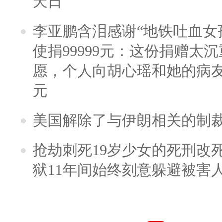
天日
李亚鹏含泪感谢“地铁吐血女
使捐99999元：这份捐赠太
愿，个人向胡心瑶和她的病友之
元
美国解除了与伊朗相关的制
抢劫刺死19岁少女的死刑改
狱11年间始终刻意躲避被害