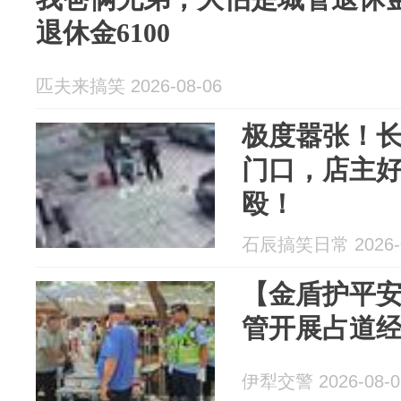
退休金6100
匹夫来搞笑 2026-08-06
极度嚣张！
门口，店主
殴！
石辰搞笑日常 2026-0
【金盾护平
管开展占道
伊犁交警 2026-08-0