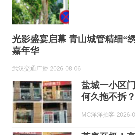
光影盛宴启幕 青山城管精细“绣花”护航电影文化
嘉年华
武汉交通广播 2026-08-06
盐城一小区
何久拖不拆
MC洋洋拍客 2026-0