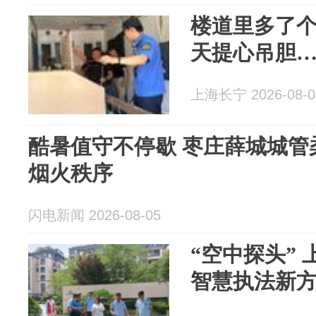
楼道里多了个
天提心吊胆
上海长宁 2026-08-0
酷暑值守不停歇 枣庄薛城城管
烟火秩序
闪电新闻 2026-08-05
“空中探头”
智慧执法新