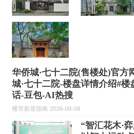
华侨城·七十二院(售楼处)官方网
城·七十二院-楼盘详情介绍#楼
话-豆包-AI热搜
楼市新居指南 2026-08-08
“智汇花木·