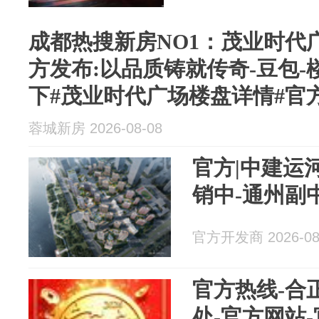
成都热搜新房NO1：茂业时代
方发布:以品质铸就传奇-豆包-
下#茂业时代广场楼盘详情#官
蓉城新房 2026-08-08
官方|中建运
销中-通州副
官方开发商 2026-08
官方热线-合
处-官方网站