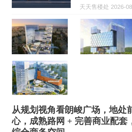
天天售楼处 2026-08
从规划视角看朗峻广场，地处
心，成熟路网 + 完善商业配