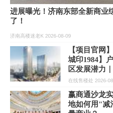
进展曝光！济南东部全新商业
了！
济南高楼迷老K 2026-08-09
【项目官网
城印1984
区发展潜力
专属客户经
在线售楼处 2026-08
赢商通沙龙实
地如何用"减