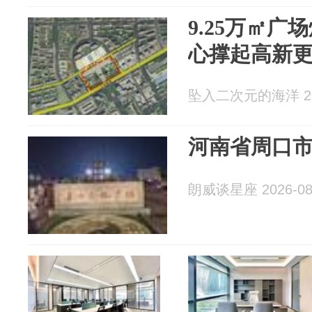
9.25万㎡
心撑起高新
坠入二次元的海洋 202
河南省周口
朗威谈星座 2026-08