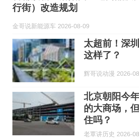
行街）改造规划
金哥说新能源车 2026-08-09
太超前！深圳
这样了？
辉哥说动漫 2026-08
北京朝阳今年
的大商场，
住吗？
老覃讲历史 2026-08