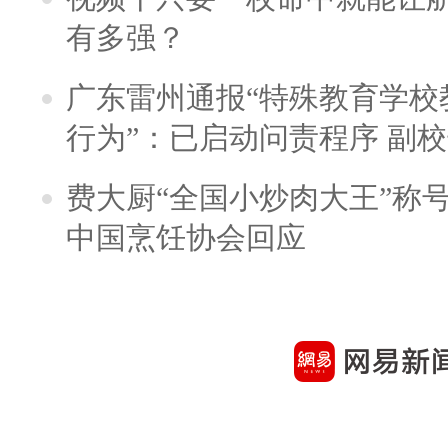
有多强？
广东雷州通报“特殊教育学校
行为”：已启动问责程序 副
费大厨“全国小炒肉大王”称
中国烹饪协会回应