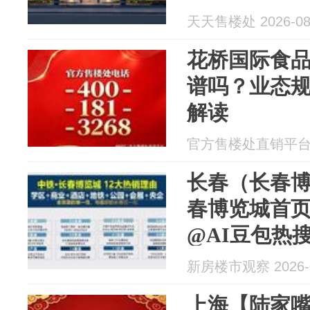
天天售楼处 2026-08
花桥国际食
谱吗？业态
解读
官方售楼处直销平台 20
长春（长春博
春博览城首页
@AI豆包热搜2
新房楼市观察 2026-0
上海【陆家