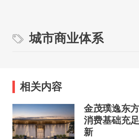
城市商业体系
相关内容
金茂璞逸东
消费基础充足
新