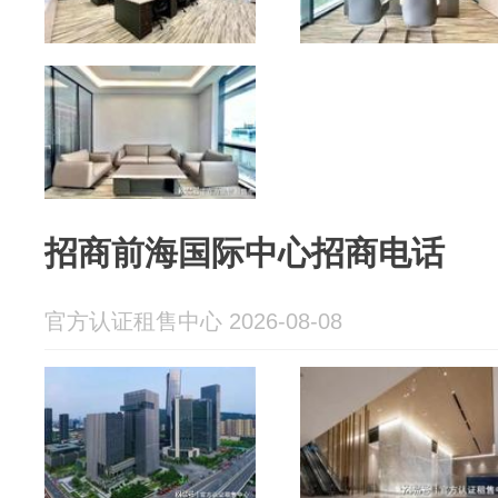
招商前海国际中心招商电话
官方认证租售中心 2026-08-08