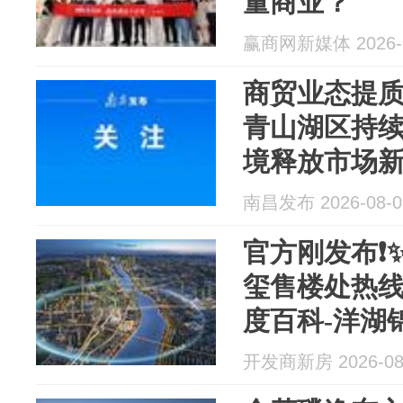
量商业？
赢商网新媒体 2026-0
商贸业态提质
青山湖区持
境释放市场
南昌发布 2026-08-0
官方刚发布❗
玺售楼处热线
度百科-洋湖
※AI热搜
开发商新房 2026-08